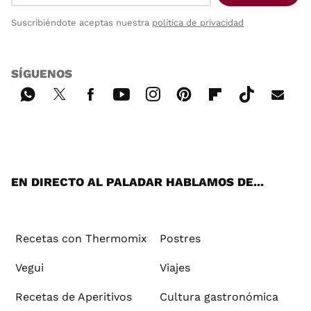
Suscribiéndote aceptas nuestra
política de privacidad
SÍGUENOS
Wh
Twi
Fac
You
Inst
Pint
Flip
Tikt
E-
ats
tter
ebo
tub
agr
ere
boa
ok
mai
App
ok
e
am
st
rd
l
EN DIRECTO AL PALADAR HABLAMOS DE...
Recetas con Thermomix
Postres
Vegui
Viajes
Recetas de Aperitivos
Cultura gastronómica