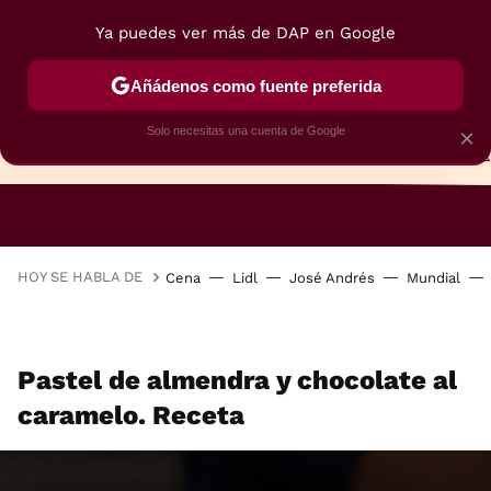
Ya puedes ver más de DAP en Google
Añádenos como fuente preferida
Solo necesitas una cuenta de Google
×
TARTAS
BIZCOCHOS
GALLETAS
HOY SE HABLA DE
Cena
Lidl
José Andrés
Mundial
Pastel de almendra y chocolate al
caramelo. Receta