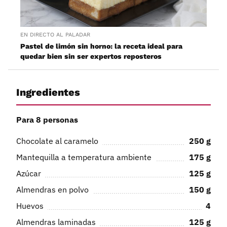
EN DIRECTO AL PALADAR
Pastel de limón sin horno: la receta ideal para
quedar bien sin ser expertos reposteros
Ingredientes
Para 8 personas
Chocolate al caramelo
250
g
Mantequilla a temperatura ambiente
175
g
Azúcar
125
g
Almendras en polvo
150
g
Huevos
4
Almendras laminadas
125
g