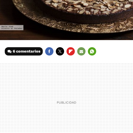
6 comentarios
FACEBOOK
TWITTER
FLIPBOARD
E-
WHATSAPP
MAIL