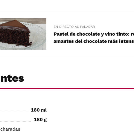
EN DIRECTO AL PALADAR
Pastel de chocolate y vino tinto: 
amantes del chocolate más inten
entes
180
ml
180
g
ucharadas