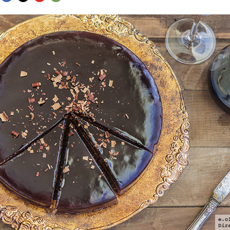
FACEBOOK
TWITTER
FLIPBOARD
E-
MAIL