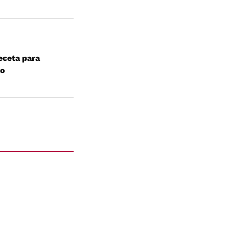
receta para
so