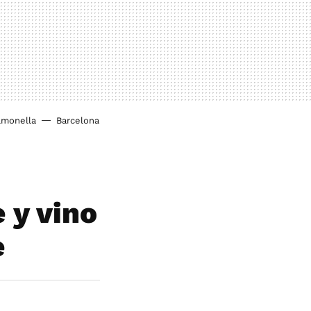
lmonella
Barcelona
 y vino
e