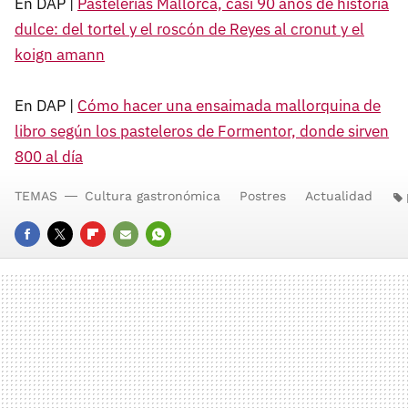
En DAP |
Pastelerías Mallorca, casi 90 años de historia
dulce: del tortel y el roscón de Reyes al cronut y el
koign amann
En DAP |
Cómo hacer una ensaimada mallorquina de
libro según los pasteleros de Formentor, donde sirven
800 al día
TEMAS
Cultura gastronómica
Postres
Actualidad
FACEBOOK
TWITTER
FLIPBOARD
E-
WHATSAPP
MAIL