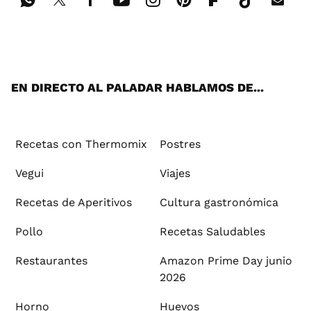
Wh
Twi
Fac
You
Inst
Pint
Flip
Tikt
E-
ats
tter
ebo
tub
agr
ere
boa
ok
mai
App
ok
e
am
st
rd
l
EN DIRECTO AL PALADAR HABLAMOS DE...
Recetas con Thermomix
Postres
Vegui
Viajes
Recetas de Aperitivos
Cultura gastronómica
Pollo
Recetas Saludables
Restaurantes
Amazon Prime Day junio
2026
Horno
Huevos