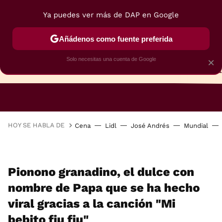
Ya puedes ver más de DAP en Google
Añádenos como fuente preferida
Solo necesitas una cuenta de Google
×
TARTAS
BIZCOCHOS
GALLETAS
HOY SE HABLA DE
Cena
Lidl
José Andrés
Mundial
Pionono granadino, el dulce con
nombre de Papa que se ha hecho
viral gracias a la canción "Mi
bebito fiu fiu"