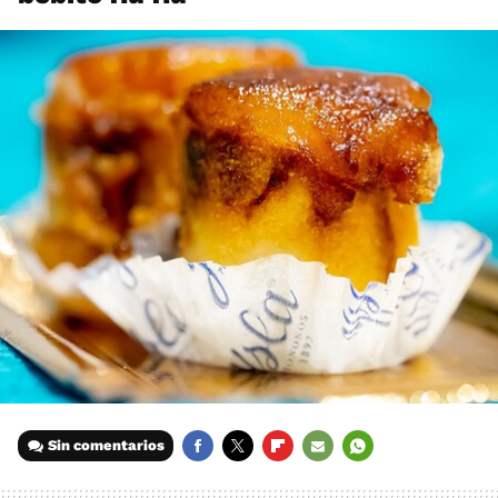
Sin comentarios
FACEBOOK
TWITTER
FLIPBOARD
E-
WHATSAPP