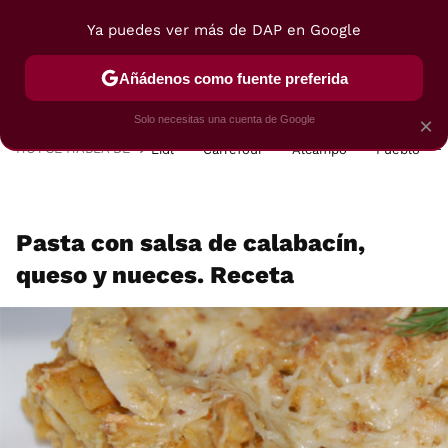
Ya puedes ver más de DAP en Google
MENÚ
NUEVO
Añádenos como fuente preferida
POSTRES
VIAJES
SELECCIÓN
VEGUI
Solo necesitas una cuenta de Google
×
HOY SE HABLA DE
Lidl
Carrefour
Alcampo
Pueblo
Pasta con salsa de calabacín,
queso y nueces. Receta