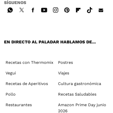
SÍGUENOS
Wh
Twi
Fac
You
Inst
Pint
Flip
Tikt
E-
ats
tter
ebo
tub
agr
ere
boa
ok
mai
App
ok
e
am
st
rd
l
EN DIRECTO AL PALADAR HABLAMOS DE...
Recetas con Thermomix
Postres
Vegui
Viajes
Recetas de Aperitivos
Cultura gastronómica
Pollo
Recetas Saludables
Restaurantes
Amazon Prime Day junio
2026