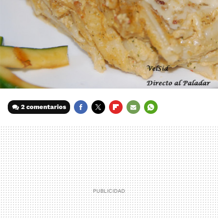
2 comentarios
FACEBOOK
TWITTER
FLIPBOARD
E-
WHATSAPP
MAIL