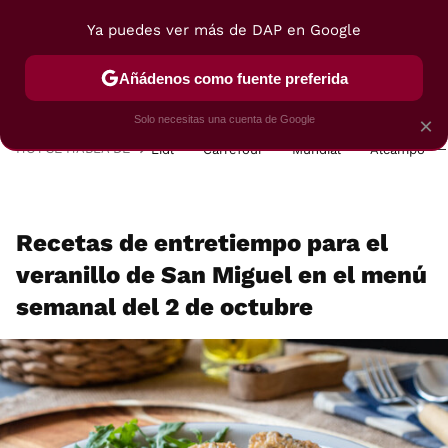
Ya puedes ver más de DAP en Google
MENÚ
NUEVO
Añádenos como fuente preferida
POSTRES
VIAJES
SELECCIÓN
VEGUI
Solo necesitas una cuenta de Google
×
HOY SE HABLA DE
Lidl
Carrefour
Mundial
Alcampo
Recetas de entretiempo para el
veranillo de San Miguel en el menú
semanal del 2 de octubre