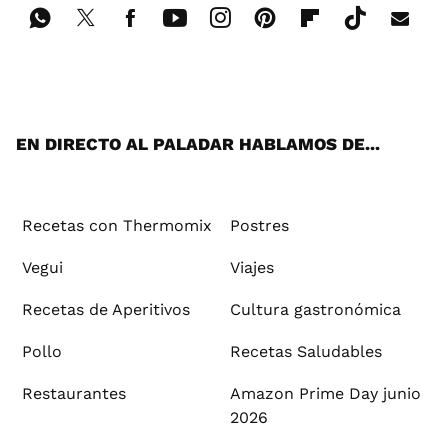
Wh
Twi
Fac
You
Inst
Pint
Flip
Tikt
E-
ats
tter
ebo
tub
agr
ere
boa
ok
mai
App
ok
e
am
st
rd
l
EN DIRECTO AL PALADAR HABLAMOS DE...
Recetas con Thermomix
Postres
Vegui
Viajes
Recetas de Aperitivos
Cultura gastronómica
Pollo
Recetas Saludables
Restaurantes
Amazon Prime Day junio
2026