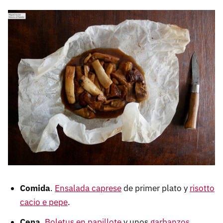
Comida
.
Ensalada caprese
de primer plato y
risotto
cacio e pepe
.
Cena
.
Boletus en papillote
y unos
garbanzos