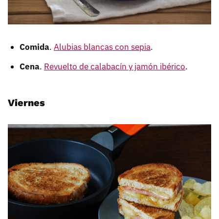
Comida
.
Alubias blancas con sepia
.
Cena
.
Revuelto de calabacín y jamón ibérico
.
Viernes