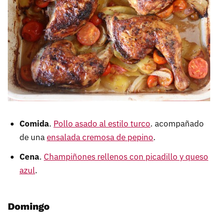
Comida
.
Pollo asado al estilo turco
. acompañado
de una
ensalada cremosa de pepino
.
Cena
.
Champiñones rellenos con picadillo y queso
azul
.
Domingo