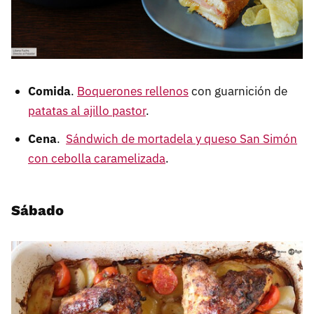
Comida
.
Boquerones rellenos
con guarnición de
patatas al ajillo pastor
.
Cena
.
Sándwich de mortadela y queso San Simón
con cebolla caramelizada
.
Sábado