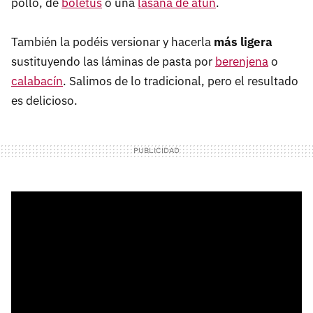
pollo, de
boletus
o una
lasaña de atún
.
También la podéis versionar y hacerla
más ligera
sustituyendo las láminas de pasta por
berenjena
o
calabacín
. Salimos de lo tradicional, pero el resultado
es delicioso.