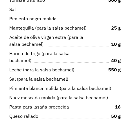
Sal
Pimienta negra molida
Mantequilla (para la salsa bechamel)
25
g
Aceite de oliva virgen extra (para la
salsa bechamel)
10
g
Harina de trigo (para la salsa
bechamel)
40
g
Leche (para la salsa bechamel)
550
g
Sal (para la salsa bechamel)
Pimienta blanca molida (para la salsa bechamel)
Nuez moscada molida (para la salsa bechamel)
Pasta para lasaña precocida
16
Queso rallado
50
g