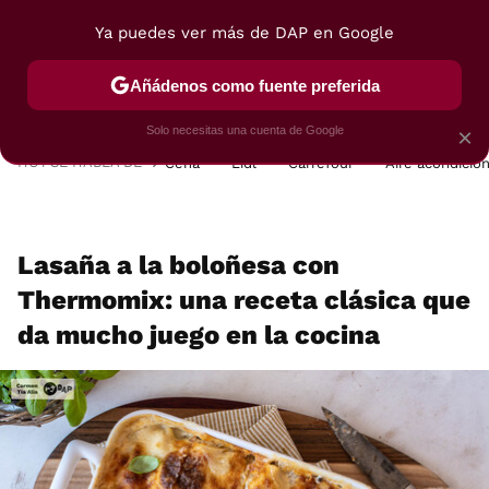
Ya puedes ver más de DAP en Google
MENÚ
NUEVO
Añádenos como fuente preferida
POSTRES
VIAJES
SELECCIÓN
VEGUI
Solo necesitas una cuenta de Google
×
HOY SE HABLA DE
Cena
Lidl
Carrefour
Aire acondicio
Lasaña a la boloñesa con
Thermomix: una receta clásica que
da mucho juego en la cocina