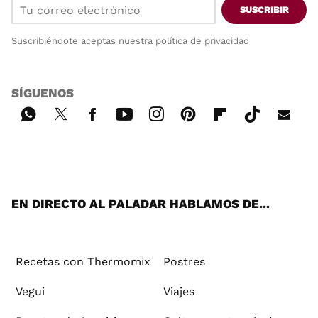
SUSCRIBIR
Suscribiéndote aceptas nuestra
política de privacidad
SÍGUENOS
Wh
Twi
Fac
You
Inst
Pint
Flip
Tikt
E-
ats
tter
ebo
tub
agr
ere
boa
ok
mai
App
ok
e
am
st
rd
l
EN DIRECTO AL PALADAR HABLAMOS DE...
Recetas con Thermomix
Postres
Vegui
Viajes