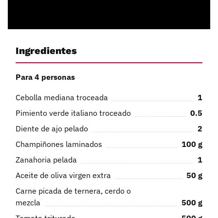
Ingredientes
Para 4 personas
Cebolla mediana troceada
1
Pimiento verde italiano troceado
0.5
Diente de ajo pelado
2
Champiñones laminados
100
g
Zanahoria pelada
1
Aceite de oliva virgen extra
50
g
Carne picada de ternera, cerdo o
mezcla
500
g
Tomate triturado
500
g