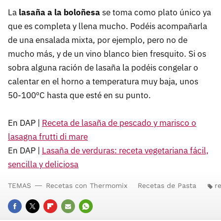
La
lasaña a la boloñesa
se toma como plato único ya
que es completa y llena mucho. Podéis acompañarla
de una ensalada mixta, por ejemplo, pero no de
mucho más, y de un vino blanco bien fresquito. Si os
sobra alguna ración de lasaña la podéis congelar o
calentar en el horno a temperatura muy baja, unos
50-100ºC hasta que esté en su punto.
En DAP |
Receta de lasaña de pescado y marisco o
lasagna frutti di mare
En DAP |
Lasaña de verduras: receta vegetariana fácil,
sencilla y deliciosa
TEMAS
Recetas con Thermomix
Recetas de Pasta
r
FACEBOOK
TWITTER
FLIPBOARD
E-
WHATSAPP