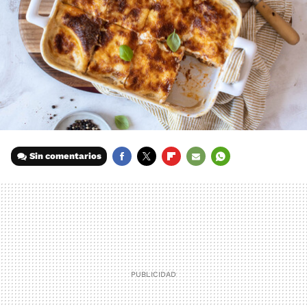
Sin comentarios
FACEBOOK
TWITTER
FLIPBOARD
E-
WHATSAPP
MAIL