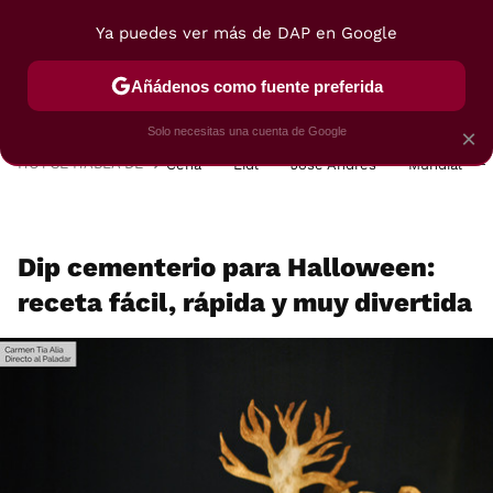
Ya puedes ver más de DAP en Google
MENÚ
NUEVO
Añádenos como fuente preferida
POSTRES
VIAJES
SELECCIÓN
VEGUI
Solo necesitas una cuenta de Google
×
HOY SE HABLA DE
Cena
Lidl
José Andrés
Mundial
Dip cementerio para Halloween:
receta fácil, rápida y muy divertida