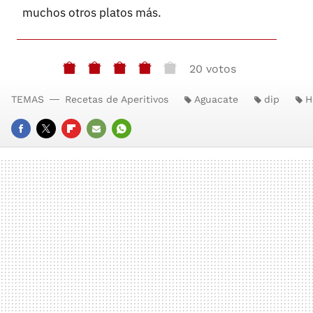
muchos otros platos más.
20 votos
TEMAS
Recetas de Aperitivos
Aguacate
dip
H
FACEBOOK
TWITTER
FLIPBOARD
E-
WHATSAPP
MAIL