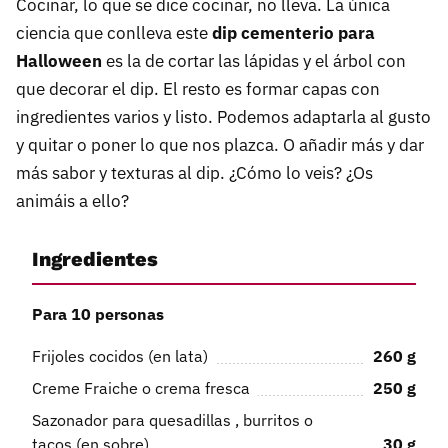
Cocinar, lo que se dice cocinar, no lleva. La única
ciencia que conlleva este
dip cementerio para
Halloween
es la de cortar las lápidas y el árbol con
que decorar el dip. El resto es formar capas con
ingredientes varios y listo. Podemos adaptarla al gusto
y quitar o poner lo que nos plazca. O añadir más y dar
más sabor y texturas al dip. ¿Cómo lo veis? ¿Os
animáis a ello?
Ingredientes
Para 10 personas
Frijoles cocidos (en lata)
260
g
Creme Fraiche o crema fresca
250
g
Sazonador para quesadillas , burritos o
tacos (en sobre)
30
g