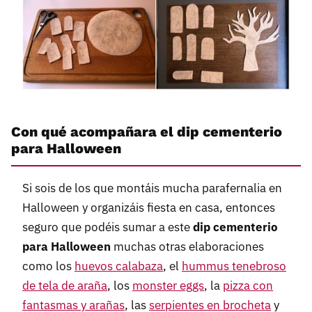
Con qué acompañara el dip cementerio
para Halloween
Si sois de los que montáis mucha parafernalia en
Halloween y organizáis fiesta en casa, entonces
seguro que podéis sumar a este
dip cementerio
para Halloween
muchas otras elaboraciones
como los
huevos calabaza
, el
hummus tenebroso
de tela de araña
, los
monster eggs
, la
pizza con
fantasmas y arañas
, las
serpientes en brocheta
y