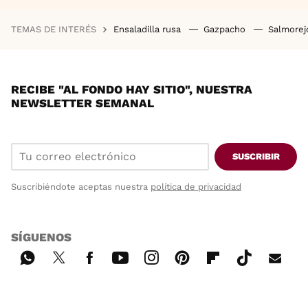
TEMAS DE INTERÉS
Ensaladilla rusa
Gazpacho
Salmore
RECIBE "AL FONDO HAY SITIO", NUESTRA
NEWSLETTER SEMANAL
SUSCRIBIR
Suscribiéndote aceptas nuestra
política de privacidad
SÍGUENOS
Wh
Twi
Fac
You
Inst
Pint
Flip
Tikt
E-
ats
tter
ebo
tub
agr
ere
boa
ok
mai