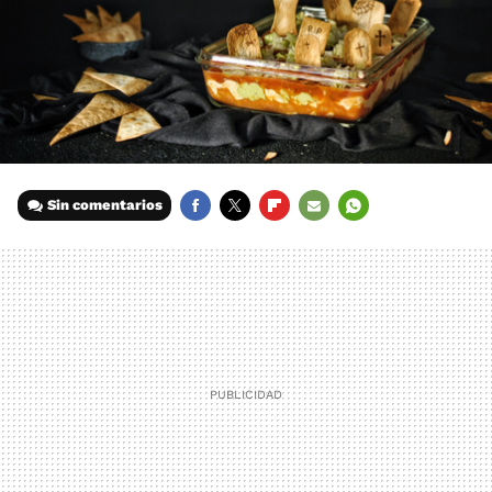
Sin comentarios
FACEBOOK
TWITTER
FLIPBOARD
E-
WHATSAPP
MAIL