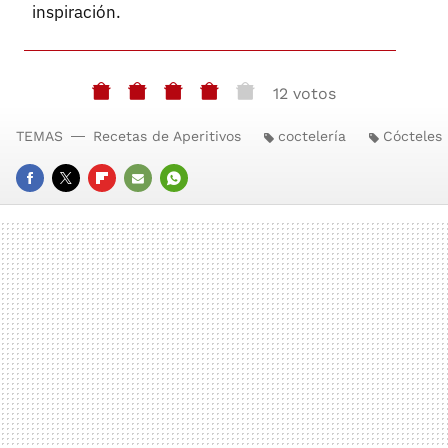
inspiración.
12 votos
TEMAS
Recetas de Aperitivos
coctelería
Cócteles
FACEBOOK
TWITTER
FLIPBOARD
E-
WHATSAPP
MAIL