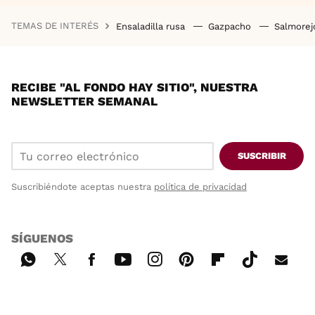
TEMAS DE INTERÉS
Ensaladilla rusa
Gazpacho
Salmore
RECIBE "AL FONDO HAY SITIO", NUESTRA
NEWSLETTER SEMANAL
SUSCRIBIR
Suscribiéndote aceptas nuestra
política de privacidad
SÍGUENOS
Wh
Twi
Fac
You
Inst
Pint
Flip
Tikt
E-
ats
tter
ebo
tub
agr
ere
boa
ok
mai