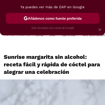
Ya puedes ver más de DAP en Google
MENÚ
NUEVO
Añádenos como fuente preferida
POSTRES
VIAJES
SELECCIÓN
VEGUI
Solo necesitas una cuenta de Google
×
HOY SE HABLA DE
Cena
Lidl
Carrefour
Aire acondicio
Sunrise margarita sin alcohol:
receta fácil y rápida de cóctel para
alegrar una celebración