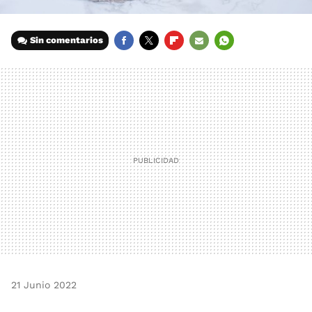
Sin comentarios
FACEBOOK
TWITTER
FLIPBOARD
E-
WHATSAPP
MAIL
21 Junio 2022