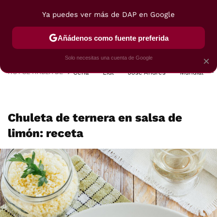
Ya puedes ver más de DAP en Google
MENÚ
NUEVO
Añádenos como fuente preferida
POSTRES
VIAJES
SELECCIÓN
VEGUI
Solo necesitas una cuenta de Google
×
HOY SE HABLA DE
Cena
Lidl
José Andrés
Mundial
Chuleta de ternera en salsa de
limón: receta