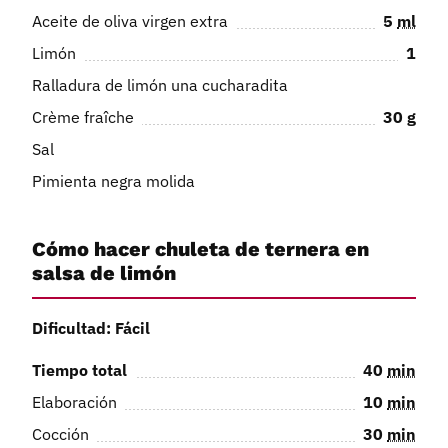
Aceite de oliva virgen extra
5
ml
Limón
1
Ralladura de limón una cucharadita
Crème fraîche
30
g
Sal
Pimienta negra molida
Cómo hacer chuleta de ternera en
salsa de limón
Dificultad: Fácil
Tiempo total
40
min
Elaboración
10
min
Cocción
30
min