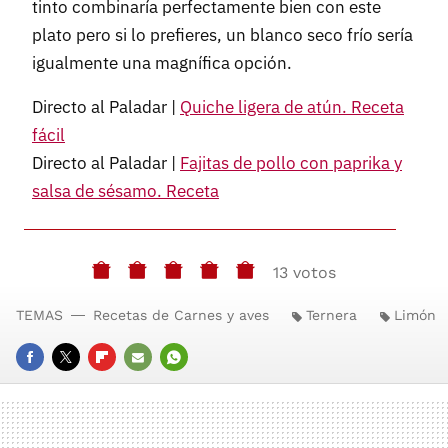
tinto combinaría perfectamente bien con este
plato pero si lo prefieres, un blanco seco frío sería
igualmente una magnífica opción.
Directo al Paladar |
Quiche ligera de atún. Receta
fácil
Directo al Paladar |
Fajitas de pollo con paprika y
salsa de sésamo. Receta
13 votos
TEMAS
Recetas de Carnes y aves
Ternera
Limón
FACEBOOK
TWITTER
FLIPBOARD
E-
WHATSAPP
MAIL