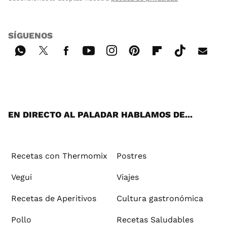
SÍGUENOS
Wh
Twi
Fac
You
Inst
Pint
Flip
Tikt
E-
ats
tter
ebo
tub
agr
ere
boa
ok
mai
App
ok
e
am
st
rd
l
EN DIRECTO AL PALADAR HABLAMOS DE...
Recetas con Thermomix
Postres
Vegui
Viajes
Recetas de Aperitivos
Cultura gastronómica
Pollo
Recetas Saludables