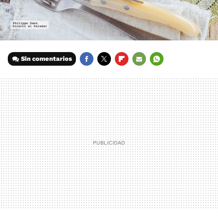
Sin comentarios
FACEBOOK
TWITTER
FLIPBOARD
E-
WHATSAPP
MAIL