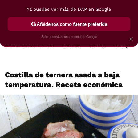
Ya puedes ver más de DAP en Google
MENÚ
NUEVO
Añádenos como fuente preferida
POSTRES
VIAJES
SELECCIÓN
VEGUI
Solo necesitas una cuenta de Google
×
HOY SE HABLA DE
Lidl
Carrefour
Mundial
Alcampo
Costilla de ternera asada a baja
temperatura. Receta económica