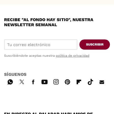
RECIBE "AL FONDO HAY SITIO", NUESTRA
NEWSLETTER SEMANAL
SUSCRIBIR
Suscribiéndote aceptas nuestra
política de privacidad
SÍGUENOS
Wh
Twi
Fac
You
Inst
Pint
Flip
Tikt
E-
ats
tter
ebo
tub
agr
ere
boa
ok
mai
App
ok
e
am
st
rd
l