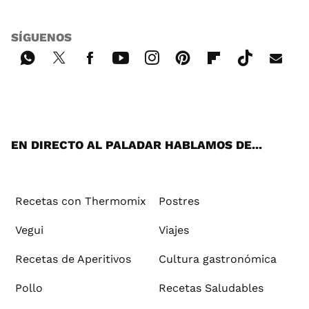
SÍGUENOS
Wh
Twi
Fac
You
Inst
Pint
Flip
Tikt
E-
ats
tter
ebo
tub
agr
ere
boa
ok
mai
App
ok
e
am
st
rd
l
EN DIRECTO AL PALADAR HABLAMOS DE...
Recetas con Thermomix
Postres
Vegui
Viajes
Recetas de Aperitivos
Cultura gastronómica
Pollo
Recetas Saludables