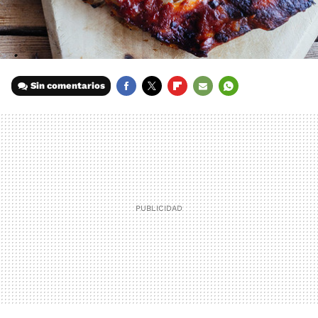
Sin comentarios
FACEBOOK
TWITTER
FLIPBOARD
E-
WHATSAPP
MAIL