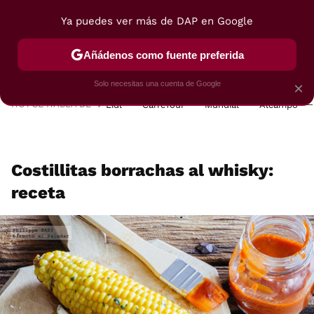
Ya puedes ver más de DAP en Google
MENÚ
NUEVO
Añádenos como fuente preferida
POSTRES
VIAJES
SELECCIÓN
VEGUI
Solo necesitas una cuenta de Google
×
HOY SE HABLA DE
Lidl
Carrefour
Mundial
Alcampo
Costillitas borrachas al whisky:
receta