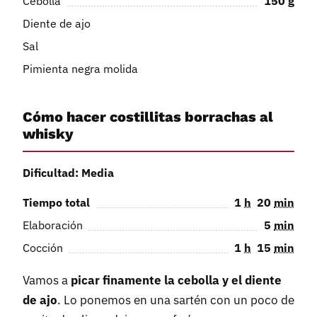
Cebolla
150
g
Diente de ajo
Sal
Pimienta negra molida
Cómo hacer costillitas borrachas al
whisky
Dificultad: Media
Tiempo total
1
h
20
min
Elaboración
5
min
Cocción
1
h
15
min
Vamos a
picar finamente la cebolla y el diente
de ajo
. Lo ponemos en una sartén con un poco de