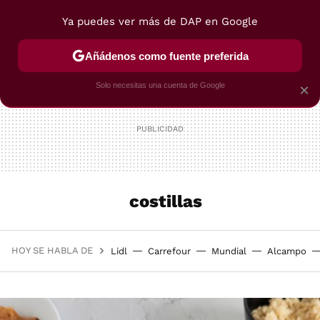
Ya puedes ver más de DAP en Google
MENÚ
NUEVO
Añádenos como fuente preferida
POSTRES
VIAJES
SELECCIÓN
VEGUI
Solo necesitas una cuenta de Google
×
costillas
HOY SE HABLA DE
Lidl
Carrefour
Mundial
Alcampo