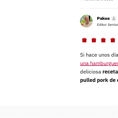
Pakus
Editor Senio
Si hace unos dí
una hamburgues
deliciosa
receta
pulled pork de 