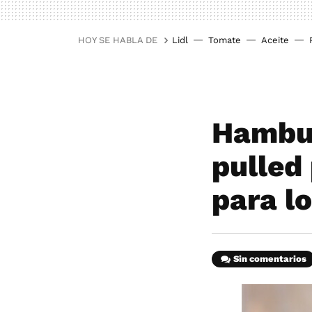
HOY SE HABLA DE
Lidl
Tomate
Aceite
Hambur
pulled 
para l
Sin comentarios