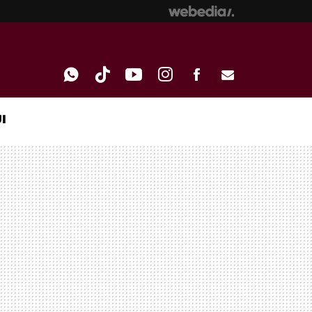
I
WHATSAPP
TIKTOK
YOUTUBE
INSTAGRAM
FACEBOOK
E-
MAIL