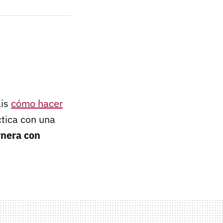
áis
cómo hacer
ctica con una
rnera con