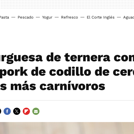
Pasta
Pescado
Yogur
Refresco
El Corte Inglés
Agua
guesa de ternera co
pork de codillo de cer
os más carnívoros
FACEBOOK
TWITTER
FLIPBOARD
E-
MAIL