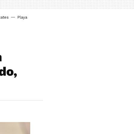
cates
Playa
n
do,