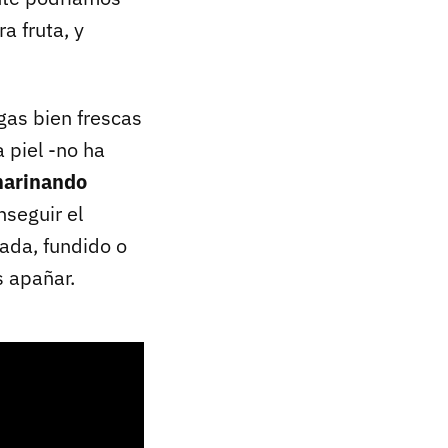
a fruta, y
gas bien frescas
 piel -no ha
 marinando
nseguir el
sada, fundido o
 apañar.