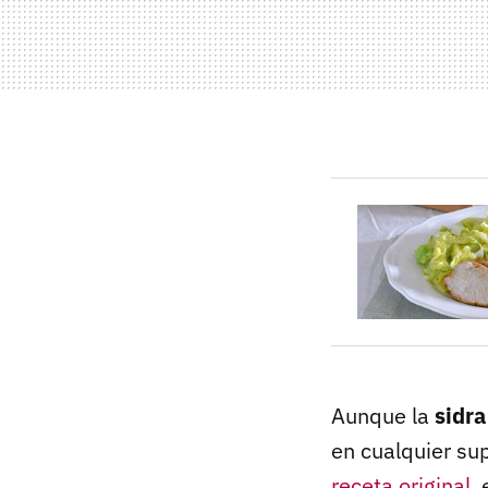
Aunque la
sidra
en cualquier su
receta original
,