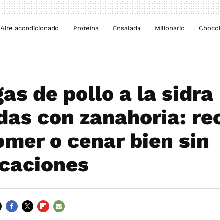
Aire acondicionado
Proteína
Ensalada
Millonario
Chocol
as de pollo a la sidra
das con zanahoria: re
omer o cenar bien sin
caciones
FACEBOOK
TWITTER
FLIPBOARD
E-