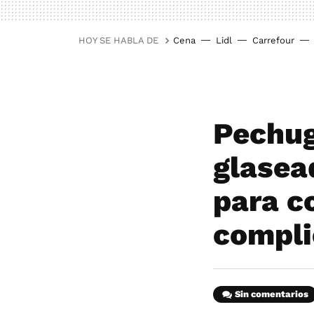
HOY SE HABLA DE
Cena
Lidl
Carrefour
Pechug
glasea
para c
compli
Sin comentarios