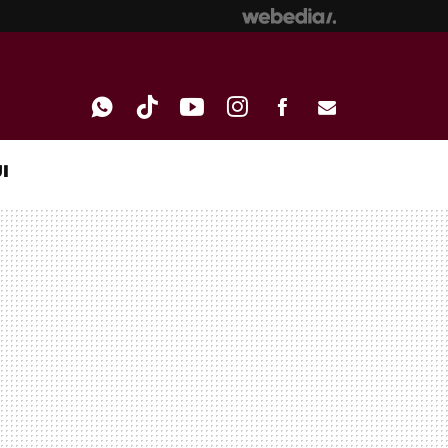
I
WHATSAPP
TIKTOK
YOUTUBE
INSTAGRAM
FACEBOOK
E-
MAIL