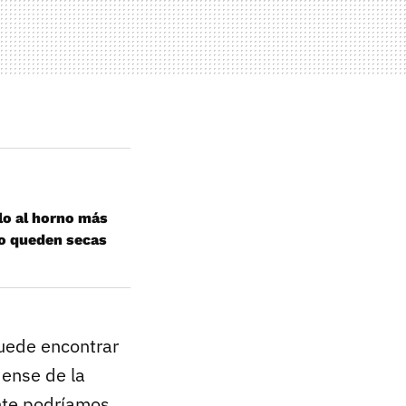
lo al horno más
no queden secas
uede encontrar
dense de la
ente podríamos