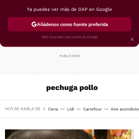
Ya puedes ver más de DAP en Google
MENÚ
NUEVO
Añádenos como fuente preferida
POSTRES
VIAJES
SELECCIÓN
VEGUI
Solo necesitas una cuenta de Google
×
pechuga pollo
HOY SE HABLA DE
Cena
Lidl
Carrefour
Aire acondici