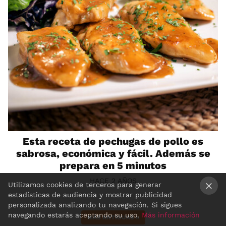
Esta receta de pechugas de pollo es
sabrosa, económica y fácil. Además se
prepara en 5 minutos
HACE 2 AÑOS
Utilizamos cookies de terceros para generar
estadísticas de audiencia y mostrar publicidad
×
personalizada analizando tu navegación. Si sigues
navegando estarás aceptando su uso.
Más información
MÁS ANTIGUAS
»