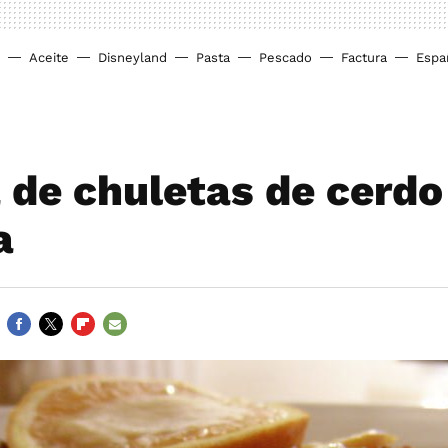
Aceite
Disneyland
Pasta
Pescado
Factura
Espa
 de chuletas de cerdo 
a
FACEBOOK
TWITTER
FLIPBOARD
E-
MAIL