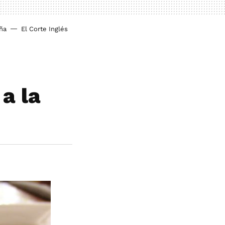
ña
El Corte Inglés
a la