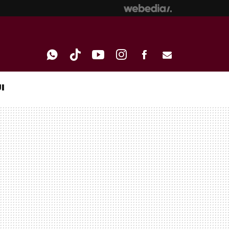
I
WHATSAPP
TIKTOK
YOUTUBE
INSTAGRAM
FACEBOOK
E-
MAIL