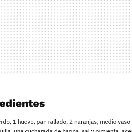
redientes
rdo, 1 huevo, pan rallado, 2 naranjas, medio vaso
lla, una cucharada de harina, sal y pimienta, acei