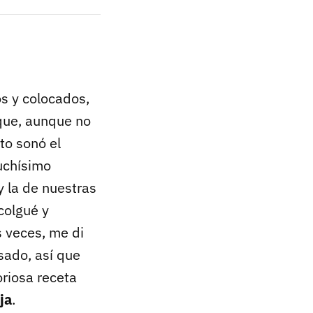
os y colocados,
 que, aunque no
to sonó el
uchísimo
y la de nuestras
 colgué y
 veces, me di
sado, así que
oriosa receta
ja
.