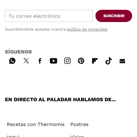
SUSCRIBIR
Suscribiéndote aceptas nuestra
política de privacidad
SÍGUENOS
Wh
Twi
Fac
You
Inst
Pint
Flip
Tikt
E-
ats
tter
ebo
tub
agr
ere
boa
ok
mai
App
ok
e
am
st
rd
l
EN DIRECTO AL PALADAR HABLAMOS DE...
Recetas con Thermomix
Postres