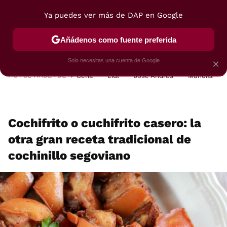
Ya puedes ver más de DAP en Google
MENÚ
NUEVO
Añádenos como fuente preferida
POSTRES
VIAJES
SELECCIÓN
VEGUI
Solo necesitas una cuenta de Google
×
HOY SE HABLA DE
Cena
Lidl
José Andrés
Mundial
Cochifrito o cuchifrito casero: la
otra gran receta tradicional de
cochinillo segoviano