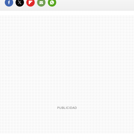
FACEBOOK
TWITTER
FLIPBOARD
E-
WHATSAPP
MAIL