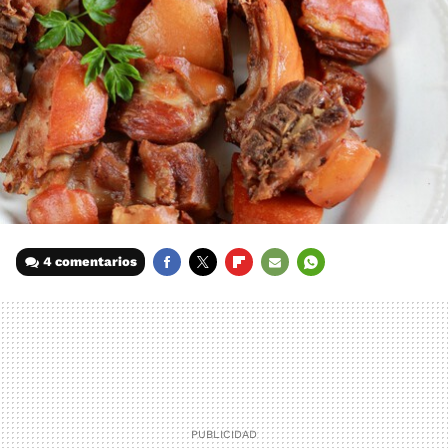
4 comentarios
FACEBOOK
TWITTER
FLIPBOARD
E-
WHATSAPP
MAIL