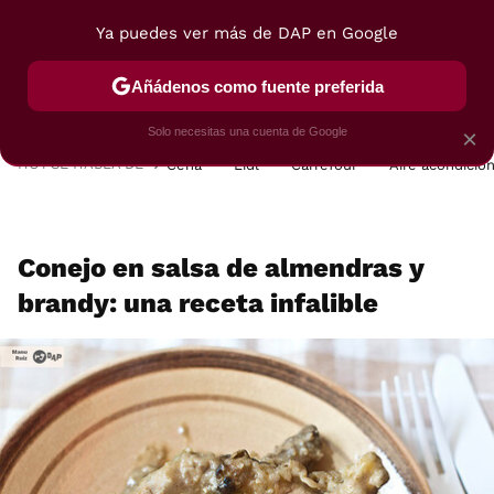
Ya puedes ver más de DAP en Google
MENÚ
NUEVO
Añádenos como fuente preferida
POSTRES
VIAJES
SELECCIÓN
VEGUI
Solo necesitas una cuenta de Google
×
HOY SE HABLA DE
Cena
Lidl
Carrefour
Aire acondicio
Conejo en salsa de almendras y
brandy: una receta infalible