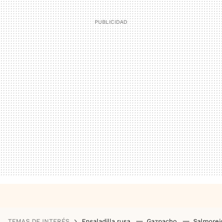
TEMAS DE INTERÉS
Ensaladilla rusa
Gazpacho
Salmore