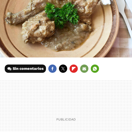
Sin comentarios
FACEBOOK
TWITTER
FLIPBOARD
E-
WHATSAPP
MAIL