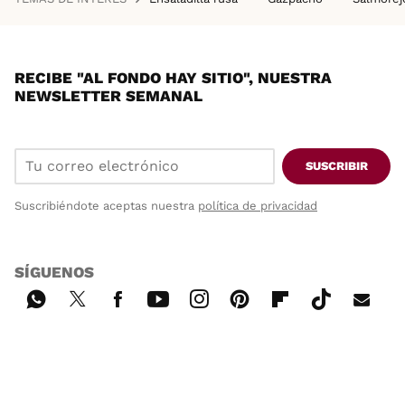
RECIBE "AL FONDO HAY SITIO", NUESTRA
NEWSLETTER SEMANAL
SUSCRIBIR
Suscribiéndote aceptas nuestra
política de privacidad
SÍGUENOS
Wh
Twi
Fac
You
Inst
Pint
Flip
Tikt
E-
ats
tter
ebo
tub
agr
ere
boa
ok
mai
App
ok
e
am
st
rd
l