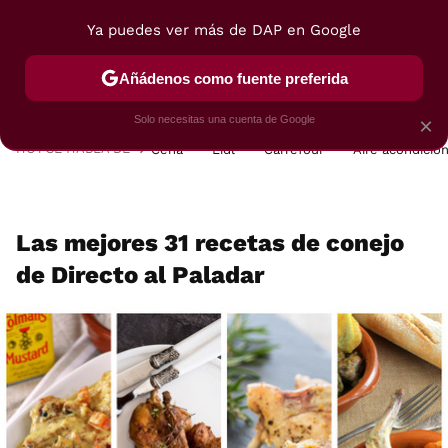
Ya puedes ver más de DAP en Google
MENÚ
NUEVO
Añádenos como fuente preferida
POSTRES
VIAJES
SELECCIÓN
VEGUI
Solo necesitas una cuenta de Google
×
HOY SE HABLA DE
Cena
Lidl
Carrefour
Aire acondicio
Las mejores 31 recetas de conejo
de Directo al Paladar