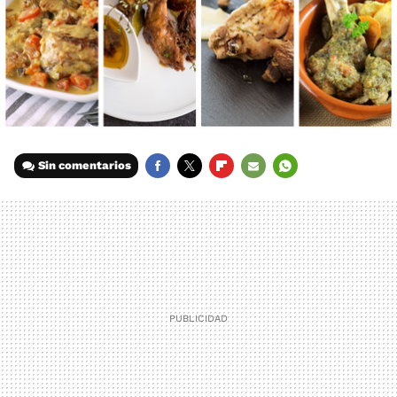
Sin comentarios
FACEBOOK
TWITTER
FLIPBOARD
E-
WHATSAPP
MAIL