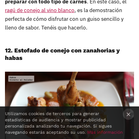
preparar con todo tipo de carnes
. En este caso, el
ragú de conejo al vino blanco
, es la demostración
perfecta de cómo disfrutar con un guiso sencillo y
lleno de sabor. Tenéis que hacerlo.
12. Estofado de conejo con zanahorias y
habas
Utilizamos cookies de terceros para generar
estadísticas de audiencia y mostrar publicidad
×
personalizada analizando tu navegación. Si sigues
navegando estarás aceptando su uso.
Más información