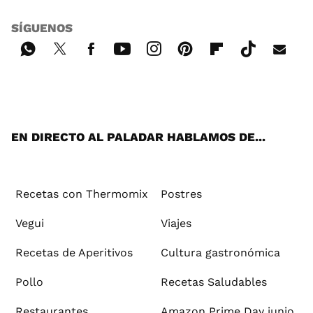
SÍGUENOS
Wh
Twi
Fac
You
Inst
Pint
Flip
Tikt
E-
ats
tter
ebo
tub
agr
ere
boa
ok
mai
App
ok
e
am
st
rd
l
EN DIRECTO AL PALADAR HABLAMOS DE...
Recetas con Thermomix
Postres
Vegui
Viajes
Recetas de Aperitivos
Cultura gastronómica
Pollo
Recetas Saludables
Restaurantes
Amazon Prime Day junio