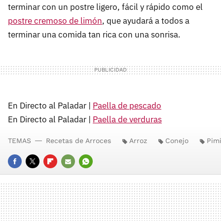
terminar con un postre ligero, fácil y rápido como el
postre cremoso de limón
, que ayudará a todos a
terminar una comida tan rica con una sonrisa.
En Directo al Paladar |
Paella de pescado
En Directo al Paladar |
Paella de verduras
TEMAS
Recetas de Arroces
Arroz
Conejo
Pim
FACEBOOK
TWITTER
FLIPBOARD
E-
WHATSAPP
MAIL