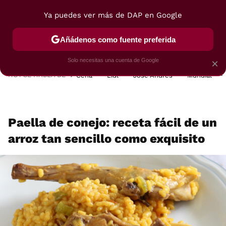
Ya puedes ver más de DAP en Google
MENÚ
NUEVO
Añádenos como fuente preferida
POSTRES
VIAJES
SELECCIÓN
VEGUI
Solo necesitas una cuenta de Google
×
HOY SE HABLA DE
Cena
Lidl
José Andrés
Mundial
Paella de conejo: receta fácil de un
arroz tan sencillo como exquisito