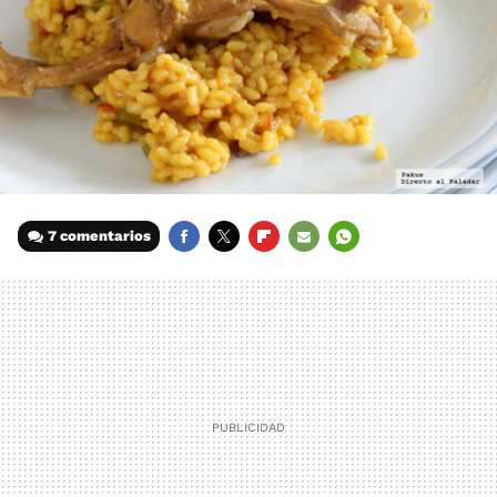
7 comentarios
FACEBOOK
TWITTER
FLIPBOARD
E-
WHATSAPP
MAIL