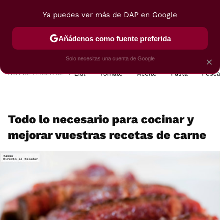
Ya puedes ver más de DAP en Google
MENÚ
NUEVO
Añádenos como fuente preferida
POSTRES
VIAJES
SELECCIÓN
VEGUI
Solo necesitas una cuenta de Google
×
HOY SE HABLA DE
Lidl
Tomate
Aceite
Pasta
Pesc
Todo lo necesario para cocinar y
mejorar vuestras recetas de carne