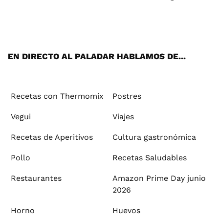
Wh
Twi
Fac
You
Inst
Pint
Flip
Tikt
E-
ats
tter
ebo
tub
agr
ere
boa
ok
mai
App
ok
e
am
st
rd
l
EN DIRECTO AL PALADAR HABLAMOS DE...
Recetas con Thermomix
Postres
Vegui
Viajes
Recetas de Aperitivos
Cultura gastronómica
Pollo
Recetas Saludables
Restaurantes
Amazon Prime Day junio
2026
Horno
Huevos