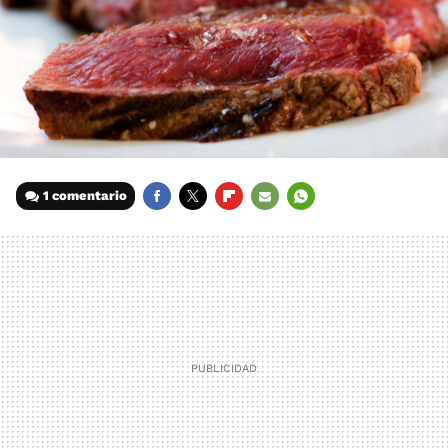
1 comentario
FACEBOOK
TWITTER
FLIPBOARD
E-
WHATSAPP
MAIL