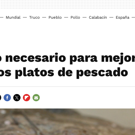
Mundial
Truco
Pueblo
Pollo
Calabacín
España
o necesario para mejo
os platos de pescado
FACEBOOK
TWITTER
FLIPBOARD
E-
MAIL