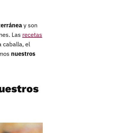
terránea
y son
nes. Las
recetas
 caballa, el
emos
nuestros
vuestros