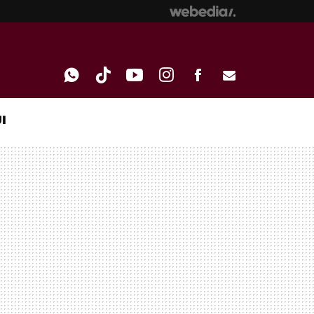
I
WHATSAPP
TIKTOK
YOUTUBE
INSTAGRAM
FACEBOOK
E-
MAIL