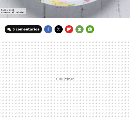
5 comentarios
FACEBOOK
TWITTER
FLIPBOARD
E-
WHATSAPP
MAIL