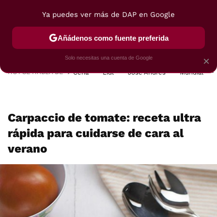
Ya puedes ver más de DAP en Google
MENÚ
NUEVO
Añádenos como fuente preferida
POSTRES
VIAJES
SELECCIÓN
VEGUI
Solo necesitas una cuenta de Google
×
HOY SE HABLA DE
Cena
Lidl
José Andrés
Mundial
Carpaccio de tomate: receta ultra
rápida para cuidarse de cara al
verano