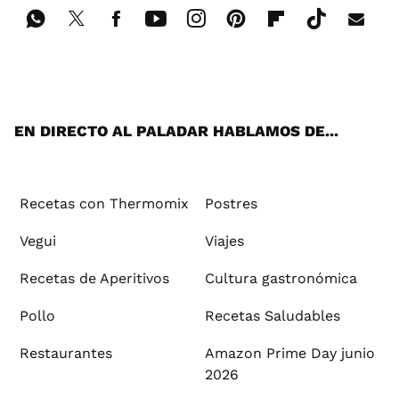
Wh
Twi
Fac
You
Inst
Pint
Flip
Tikt
E-
ats
tter
ebo
tub
agr
ere
boa
ok
mai
App
ok
e
am
st
rd
l
EN DIRECTO AL PALADAR HABLAMOS DE...
Recetas con Thermomix
Postres
Vegui
Viajes
Recetas de Aperitivos
Cultura gastronómica
Pollo
Recetas Saludables
Restaurantes
Amazon Prime Day junio
2026