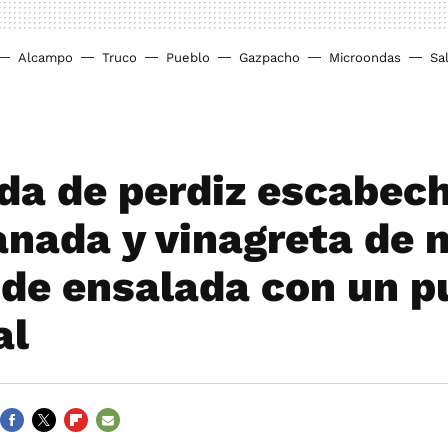
Alcampo
Truco
Pueblo
Gazpacho
Microondas
Sa
da de perdiz escabec
anada y vinagreta de m
 de ensalada con un p
al
FACEBOOK
TWITTER
FLIPBOARD
E-