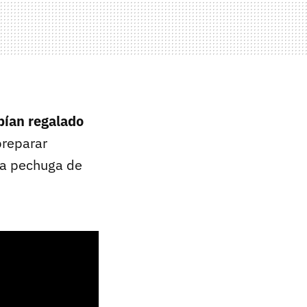
bían regalado
preparar
na pechuga de