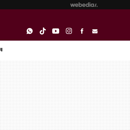
I
WHATSAPP
TIKTOK
YOUTUBE
INSTAGRAM
FACEBOOK
E-
MAIL