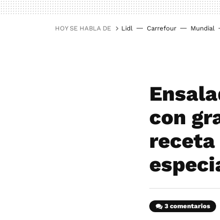
HOY SE HABLA DE
Lidl
Carrefour
Mundial
Ensala
con gr
receta
especi
3 comentarios