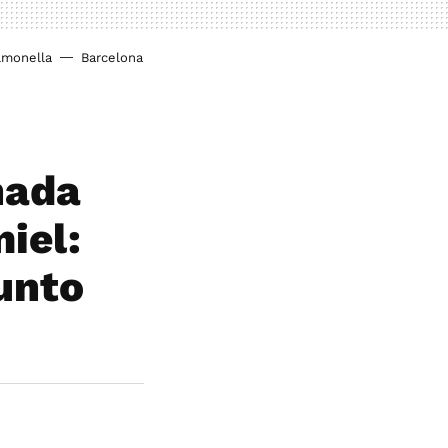
lmonella
Barcelona
hada
iel:
unto