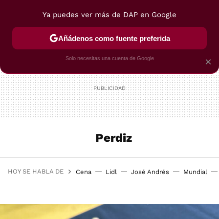
Ya puedes ver más de DAP en Google
MENÚ
NUEVO
Añádenos como fuente preferida
POSTRES
VIAJES
SELECCIÓN
VEGUI
Solo necesitas una cuenta de Google
×
Perdiz
HOY SE HABLA DE
Cena
Lidl
José Andrés
Mundial