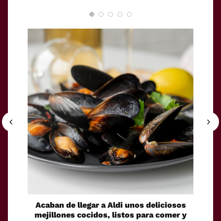
Acaban de llegar a Aldi unos deliciosos
La sol
mejillones cocidos, listos para comer y
espaci