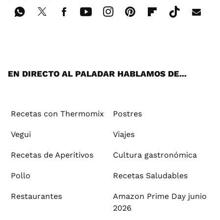
Wh
Twi
Fac
You
Inst
Pint
Flip
Tikt
E-
ats
tter
ebo
tub
agr
ere
boa
ok
mai
App
ok
e
am
st
rd
l
EN DIRECTO AL PALADAR HABLAMOS DE...
Recetas con Thermomix
Postres
Vegui
Viajes
Recetas de Aperitivos
Cultura gastronómica
Pollo
Recetas Saludables
Restaurantes
Amazon Prime Day junio
2026