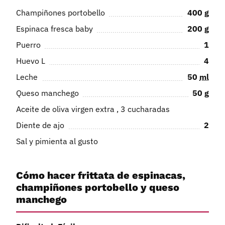
Champiñones portobello
400
g
Espinaca fresca baby
200
g
Puerro
1
Huevo L
4
Leche
50
ml
Queso manchego
50
g
Aceite de oliva virgen extra , 3 cucharadas
Diente de ajo
2
Sal y pimienta al gusto
Cómo hacer frittata de espinacas,
champiñones portobello y queso
manchego