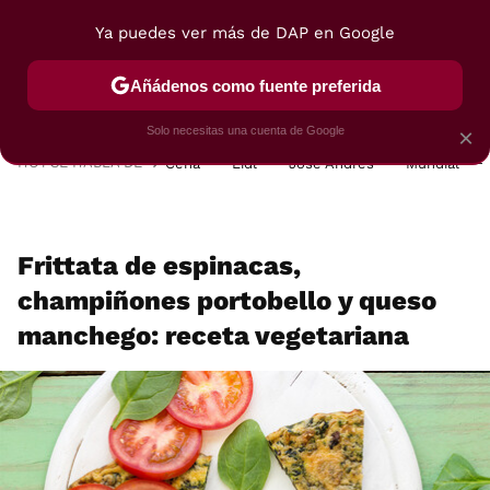
Ya puedes ver más de DAP en Google
MENÚ
NUEVO
Añádenos como fuente preferida
POSTRES
VIAJES
SELECCIÓN
VEGUI
Solo necesitas una cuenta de Google
×
HOY SE HABLA DE
Cena
Lidl
José Andrés
Mundial
Frittata de espinacas,
champiñones portobello y queso
manchego: receta vegetariana