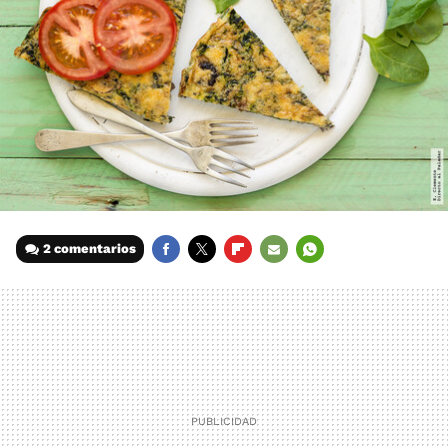
2 comentarios
FACEBOOK
TWITTER
FLIPBOARD
E-
WHATSAPP
MAIL