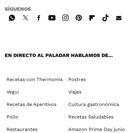
SÍGUENOS
Wh
Twi
Fac
You
Inst
Pint
Flip
Tikt
E-
ats
tter
ebo
tub
agr
ere
boa
ok
mai
App
ok
e
am
st
rd
l
EN DIRECTO AL PALADAR HABLAMOS DE...
Recetas con Thermomix
Postres
Vegui
Viajes
Recetas de Aperitivos
Cultura gastronómica
Pollo
Recetas Saludables
Restaurantes
Amazon Prime Day junio