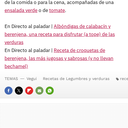
de la comida o para la cena, acompañadas de una
ensalada verde
o de
tomate
.
En Directo al paladar |
Albóndigas de calabacín y
berenjena, una receta para disfrutar (a tope) de las
verduras
En Directo al paladar |
Receta de croquetas de
berenjena, las más jugosas y sabrosas (y no llevan
bechamel)
TEMAS
Vegui
Recetas de Legumbres y verduras
rec
FACEBOOK
TWITTER
FLIPBOARD
E-
WHATSAPP
MAIL