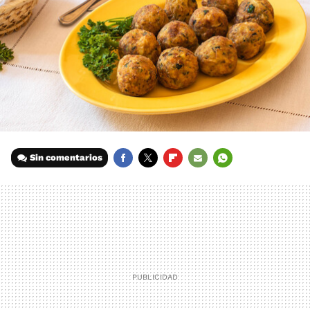
Sin comentarios
FACEBOOK
TWITTER
FLIPBOARD
E-
WHATSAPP
MAIL