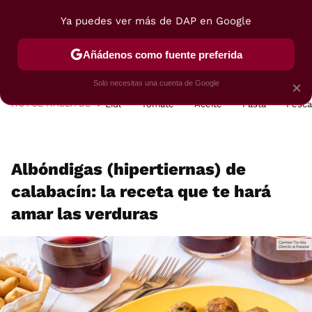
Ya puedes ver más de DAP en Google
MENÚ
NUEVO
Añádenos como fuente preferida
POSTRES
VIAJES
SELECCIÓN
VEGUI
Solo necesitas una cuenta de Google
×
HOY SE HABLA DE
Lidl
Tomate
Aceite
Pasta
Pesc
Albóndigas (hipertiernas) de
calabacín: la receta que te hará
amar las verduras