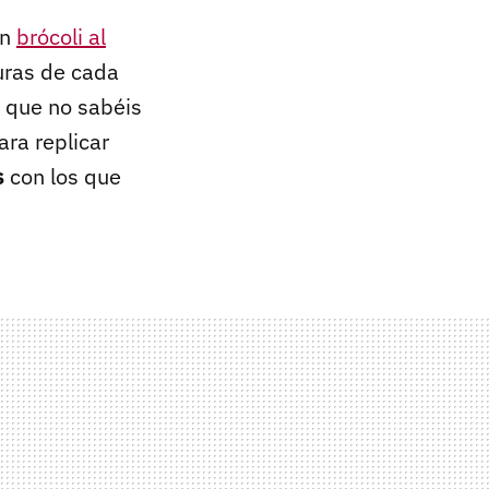
un
brócoli al
uras de cada
 que no sabéis
ara replicar
s
con los que