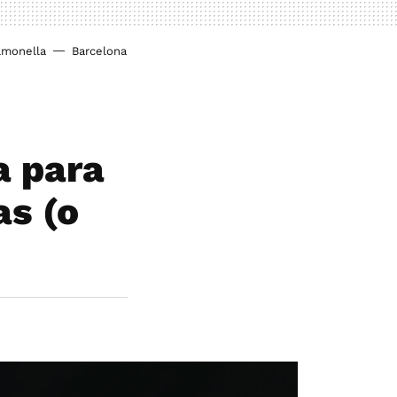
lmonella
Barcelona
a para
as (o