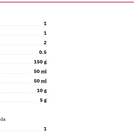
1
1
2
0.5
150
g
50
ml
50
ml
10
g
5
g
ida
1