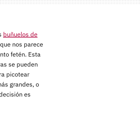
es
buñuelos de
rque nos parece
to fetén. Esta
ras se pueden
ra picotear
más grandes, o
 decisión es