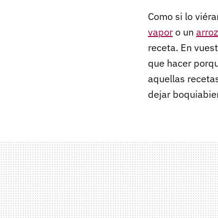
Como si lo vié
vapor
o un
arro
receta. En vues
que hacer porque
aquellas receta
dejar boquiabier