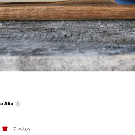
a Alia
r
7 votos