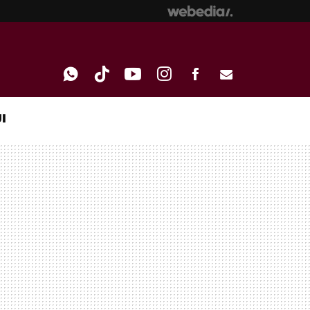
I
WHATSAPP
TIKTOK
YOUTUBE
INSTAGRAM
FACEBOOK
E-
MAIL