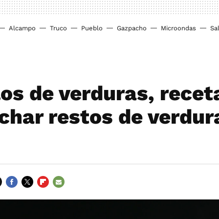
Alcampo
Truco
Pueblo
Gazpacho
Microondas
Sa
os de verduras, recet
char restos de verdur
FACEBOOK
TWITTER
FLIPBOARD
E-
MAIL