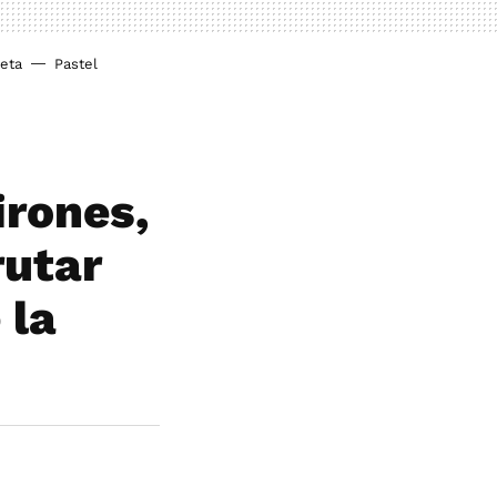
ieta
Pastel
irones,
rutar
 la