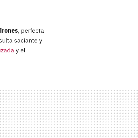
pirones
, perfecta
sulta saciante y
izada
y el