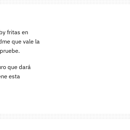
y fritas en
edme que vale la
 pruebe.
uro que dará
ene esta