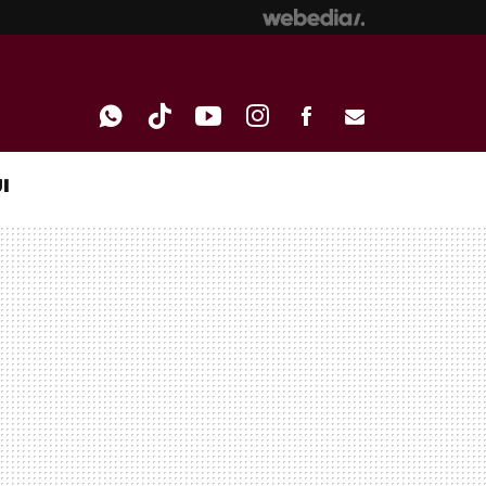
I
WHATSAPP
TIKTOK
YOUTUBE
INSTAGRAM
FACEBOOK
E-
MAIL