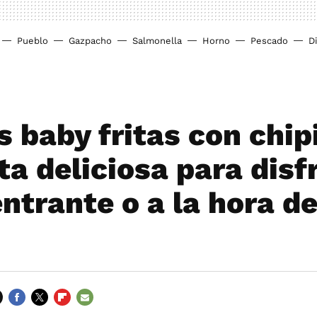
Pueblo
Gazpacho
Salmonella
Horno
Pescado
D
s baby fritas con chip
ta deliciosa para disf
ntrante o a la hora de
FACEBOOK
TWITTER
FLIPBOARD
E-