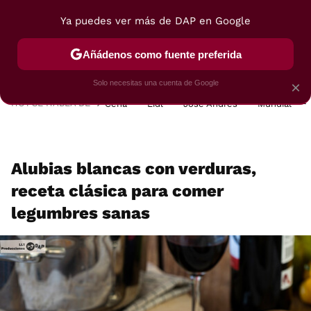
Ya puedes ver más de DAP en Google
MENÚ
NUEVO
Añádenos como fuente preferida
POSTRES
VIAJES
SELECCIÓN
VEGUI
Solo necesitas una cuenta de Google
×
HOY SE HABLA DE
Cena
Lidl
José Andrés
Mundial
Alubias blancas con verduras,
receta clásica para comer
legumbres sanas