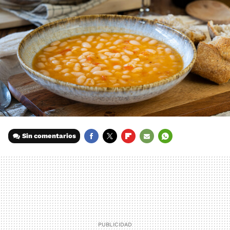
Sin comentarios
FACEBOOK
TWITTER
FLIPBOARD
E-
WHATSAPP
MAIL