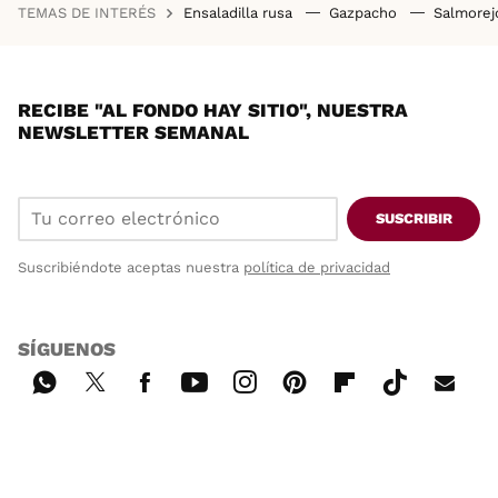
TEMAS DE INTERÉS
Ensaladilla rusa
Gazpacho
Salmore
RECIBE "AL FONDO HAY SITIO", NUESTRA
NEWSLETTER SEMANAL
SUSCRIBIR
Suscribiéndote aceptas nuestra
política de privacidad
SÍGUENOS
Wh
Twi
Fac
You
Inst
Pint
Flip
Tikt
E-
ats
tter
ebo
tub
agr
ere
boa
ok
mai
App
ok
e
am
st
rd
l