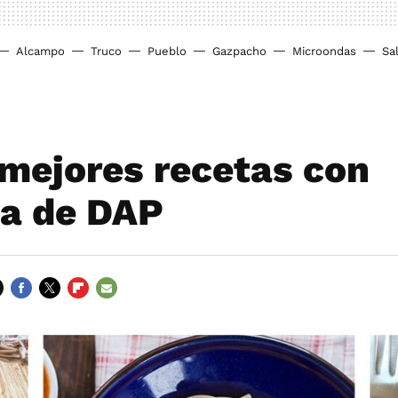
Alcampo
Truco
Pueblo
Gazpacho
Microondas
Sa
 mejores recetas con
a de DAP
FACEBOOK
TWITTER
FLIPBOARD
E-
MAIL