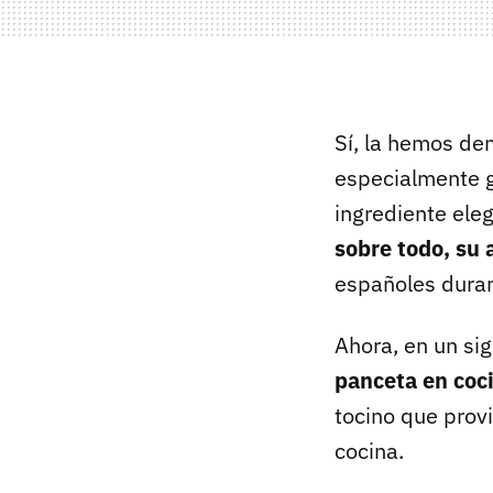
Sí, la hemos d
especialmente g
ingrediente ele
sobre todo, su 
españoles dura
Ahora, en un si
panceta en coci
tocino que prov
cocina.