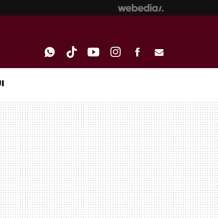
I
WHATSAPP
TIKTOK
YOUTUBE
INSTAGRAM
FACEBOOK
E-
MAIL