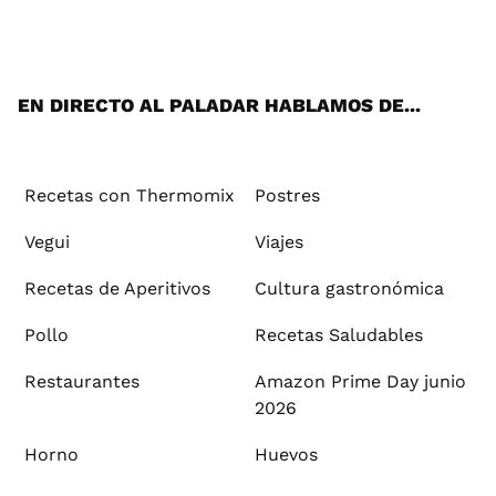
ats
tter
ebo
tub
agr
ere
boa
ok
mai
App
ok
e
am
st
rd
l
EN DIRECTO AL PALADAR HABLAMOS DE...
Recetas con Thermomix
Postres
Vegui
Viajes
Recetas de Aperitivos
Cultura gastronómica
Pollo
Recetas Saludables
Restaurantes
Amazon Prime Day junio
2026
Horno
Huevos