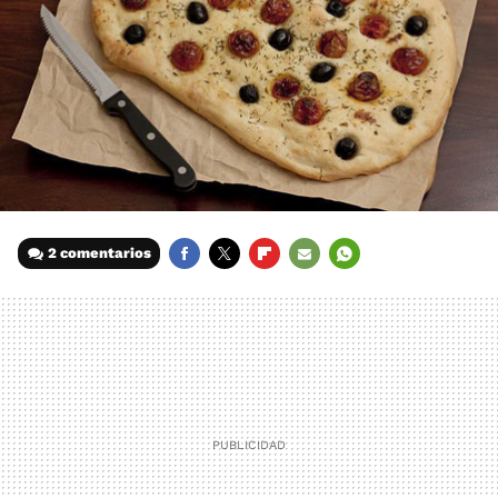
2 comentarios
FACEBOOK
TWITTER
FLIPBOARD
E-
WHATSAPP
MAIL