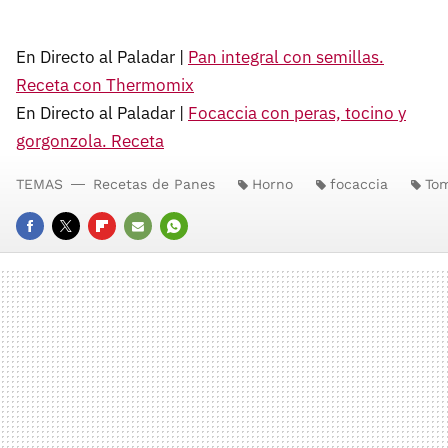
En Directo al Paladar |
Pan integral con semillas.
Receta con Thermomix
En Directo al Paladar |
Focaccia con peras, tocino y
gorgonzola. Receta
TEMAS
Recetas de Panes
Horno
focaccia
Tom
FACEBOOK
TWITTER
FLIPBOARD
E-
WHATSAPP
MAIL