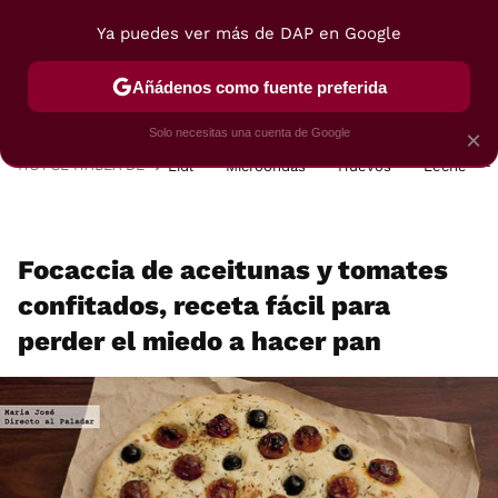
Ya puedes ver más de DAP en Google
MENÚ
NUEVO
Añádenos como fuente preferida
POSTRES
VIAJES
SELECCIÓN
VEGUI
Solo necesitas una cuenta de Google
×
HOY SE HABLA DE
Lidl
Microondas
Huevos
Leche
Focaccia de aceitunas y tomates
confitados, receta fácil para
perder el miedo a hacer pan