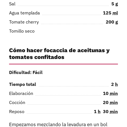
Sal
5
g
Agua templada
125
ml
Tomate cherry
200
g
Tomillo seco
Cómo hacer focaccia de aceitunas y
tomates confitados
Dificultad: Fácil
Tiempo total
2
h
Elaboración
10
min
Cocción
20
min
Reposo
1
h
30
min
Empezamos mezclando la levadura en un bol