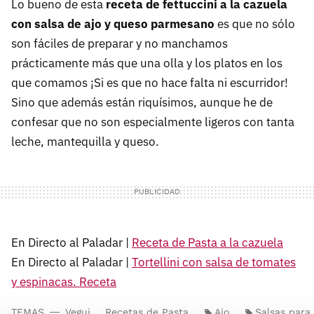
Lo bueno de esta
receta de fettuccini a la cazuela
con salsa de ajo y queso parmesano
es que no sólo
son fáciles de preparar y no manchamos
prácticamente más que una olla y los platos en los
que comamos ¡Si es que no hace falta ni escurridor!
Sino que además están riquísimos, aunque he de
confesar que no son especialmente ligeros con tanta
leche, mantequilla y queso.
En Directo al Paladar |
Receta de Pasta a la cazuela
En Directo al Paladar |
Tortellini con salsa de tomates
y espinacas. Receta
TEMAS
Vegui
Recetas de Pasta
Ajo
Salsas para