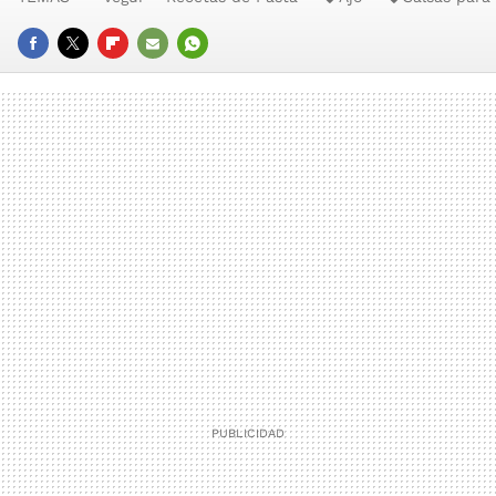
FACEBOOK
TWITTER
FLIPBOARD
E-
WHATSAPP
MAIL