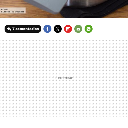
7 comentarios
FACEBOOK
TWITTER
FLIPBOARD
E-
WHATSAPP
MAIL