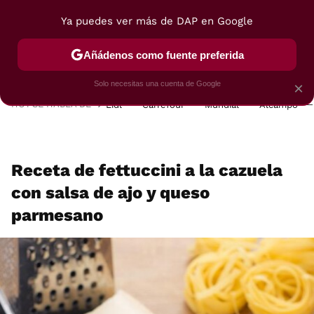
Ya puedes ver más de DAP en Google
MENÚ
NUEVO
Añádenos como fuente preferida
POSTRES
VIAJES
SELECCIÓN
VEGUI
Solo necesitas una cuenta de Google
×
HOY SE HABLA DE
Lidl
Carrefour
Mundial
Alcampo
Receta de fettuccini a la cazuela
con salsa de ajo y queso
parmesano