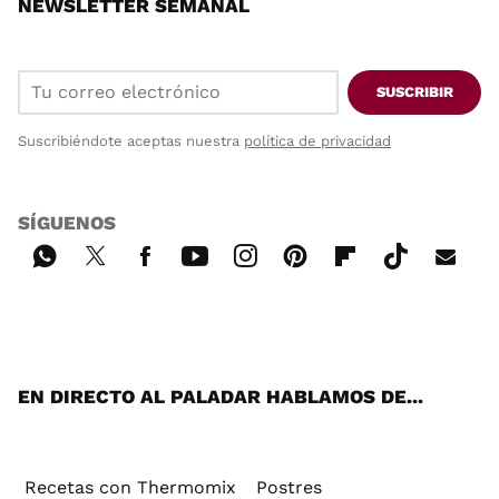
NEWSLETTER SEMANAL
SUSCRIBIR
Suscribiéndote aceptas nuestra
política de privacidad
SÍGUENOS
Wh
Twi
Fac
You
Inst
Pint
Flip
Tikt
E-
ats
tter
ebo
tub
agr
ere
boa
ok
mai
App
ok
e
am
st
rd
l
EN DIRECTO AL PALADAR HABLAMOS DE...
Recetas con Thermomix
Postres