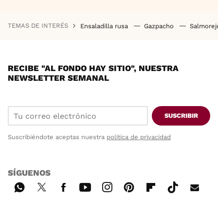
TEMAS DE INTERÉS
Ensaladilla rusa
Gazpacho
Salmore
RECIBE "AL FONDO HAY SITIO", NUESTRA
NEWSLETTER SEMANAL
SUSCRIBIR
Suscribiéndote aceptas nuestra
política de privacidad
SÍGUENOS
Wh
Twi
Fac
You
Inst
Pint
Flip
Tikt
E-
ats
tter
ebo
tub
agr
ere
boa
ok
mai