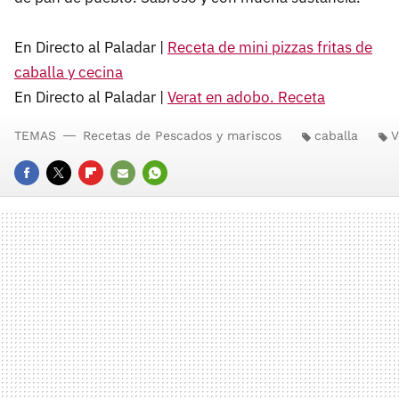
En Directo al Paladar |
Receta de mini pizzas fritas de
caballa y cecina
En Directo al Paladar |
Verat en adobo. Receta
TEMAS
Recetas de Pescados y mariscos
caballa
V
FACEBOOK
TWITTER
FLIPBOARD
E-
WHATSAPP
MAIL