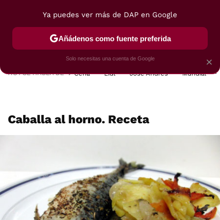
Ya puedes ver más de DAP en Google
MENÚ
NUEVO
Añádenos como fuente preferida
POSTRES
VIAJES
SELECCIÓN
VEGUI
Solo necesitas una cuenta de Google
×
HOY SE HABLA DE
Cena
Lidl
José Andrés
Mundial
Caballa al horno. Receta