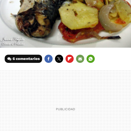
6 comentarios
FACEBOOK
TWITTER
FLIPBOARD
E-
WHATSAPP
MAIL