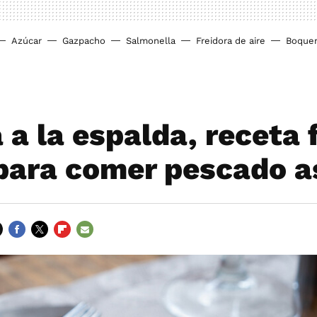
Azúcar
Gazpacho
Salmonella
Freidora de aire
Boque
a la espalda, receta f
para comer pescado 
FACEBOOK
TWITTER
FLIPBOARD
E-
MAIL