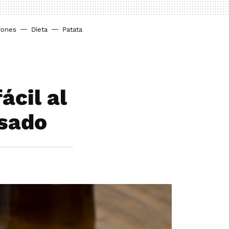
rones
Dieta
Patata
ácil al
asado