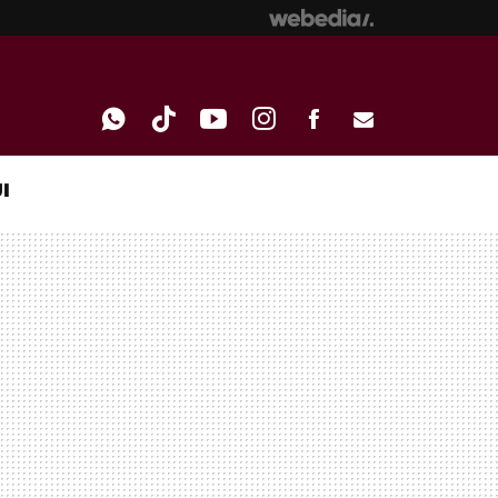
I
WHATSAPP
TIKTOK
YOUTUBE
INSTAGRAM
FACEBOOK
E-
MAIL