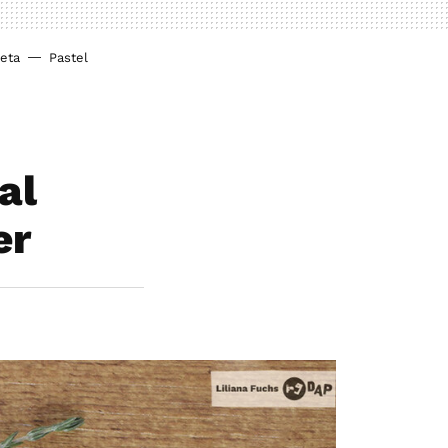
ieta
Pastel
al
er