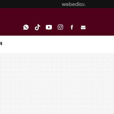
I
WHATSAPP
TIKTOK
YOUTUBE
INSTAGRAM
FACEBOOK
E-
MAIL