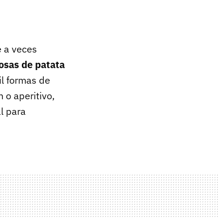
e a veces
osas de patata
l formas de
 o aperitivo,
l para