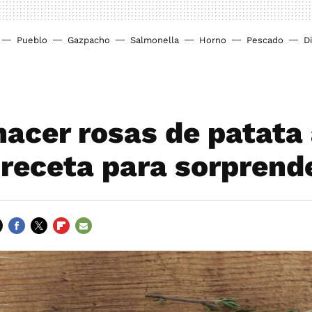
Pueblo
Gazpacho
Salmonella
Horno
Pescado
D
acer rosas de patata 
 receta para sorprend
FACEBOOK
TWITTER
FLIPBOARD
E-
MAIL