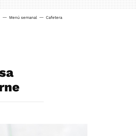
o
Menú semanal
Cafetera
osa
arne