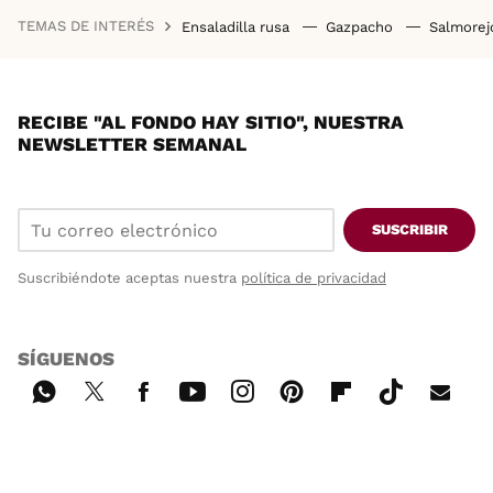
TEMAS DE INTERÉS
Ensaladilla rusa
Gazpacho
Salmore
RECIBE "AL FONDO HAY SITIO", NUESTRA
NEWSLETTER SEMANAL
SUSCRIBIR
Suscribiéndote aceptas nuestra
política de privacidad
SÍGUENOS
Wh
Twi
Fac
You
Inst
Pint
Flip
Tikt
E-
ats
tter
ebo
tub
agr
ere
boa
ok
mai