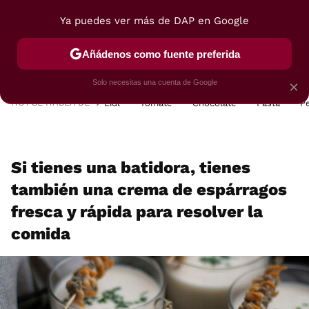
Ya puedes ver más de DAP en Google
MENÚ
NUEVO
Añádenos como fuente preferida
POSTRES
VIAJES
SELECCIÓN
VEGUI
Solo necesitas una cuenta de Google
×
HOY SE HABLA DE
Lidl
Tomate
Chocolate
Pasta
P
Si tienes una batidora, tienes
también una crema de espárragos
fresca y rápida para resolver la
comida