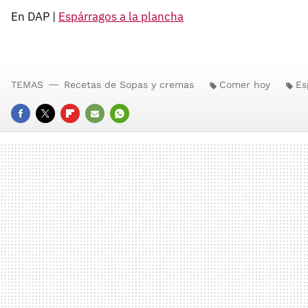
En DAP |
Espárragos a la plancha
TEMAS
Recetas de Sopas y cremas
Comer hoy
Es
FACEBOOK
TWITTER
FLIPBOARD
E-
WHATSAPP
MAIL