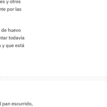
es y otros
te por las
s de huevo
ntar todavía
a y que está
 pan escurrido,