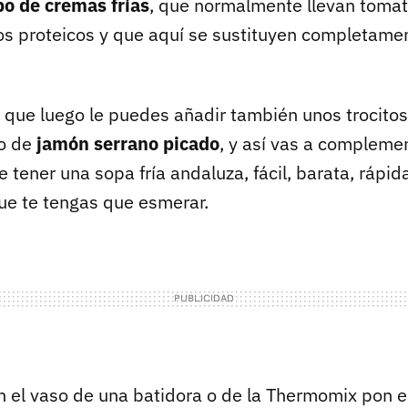
po de cremas frías
, que normalmente llevan tomat
 proteicos y que aquí se sustituyen completamen
que luego le puedes añadir también unos trocito
co de
jamón serrano picado
, y así vas a compleme
 tener una sopa fría andaluza, fácil, barata, rápid
ue te tengas que esmerar.
 el vaso de una batidora o de la Thermomix pon el