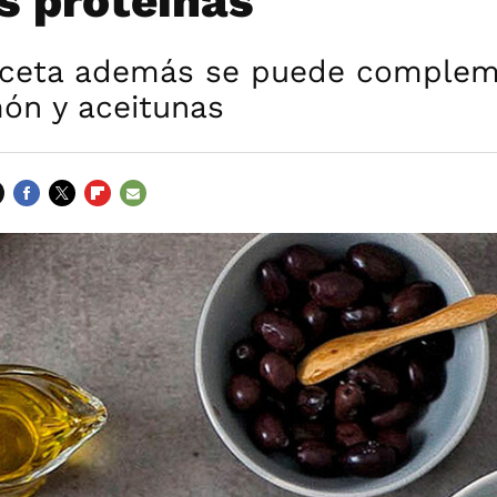
 proteínas
 receta además se puede comple
món y aceitunas
FACEBOOK
TWITTER
FLIPBOARD
E-
MAIL