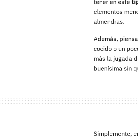
tener en este
ti
elementos menos
almendras.
Además, piensa 
cocido o un po
más la jugada de
buenísima sin q
Simplemente, en