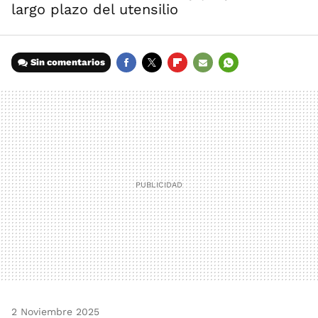
largo plazo del utensilio
Sin comentarios
FACEBOOK
TWITTER
FLIPBOARD
E-
WHATSAPP
MAIL
2 Noviembre 2025