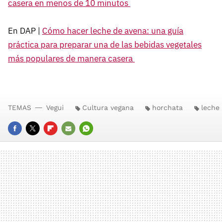
casera en menos de 10 minutos
En DAP |
Cómo hacer leche de avena: una guía
práctica para preparar una de las bebidas vegetales
más populares de manera casera
TEMAS
Vegui
Cultura vegana
horchata
leche 
FACEBOOK
TWITTER
FLIPBOARD
E-
WHATSAPP
MAIL