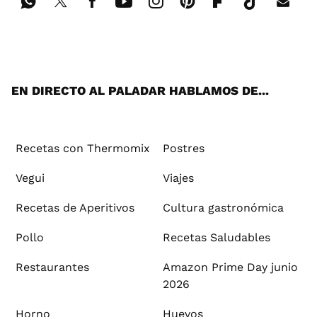
Wh
Twi
Fac
You
Inst
Pint
Flip
Tikt
E-
ats
tter
ebo
tub
agr
ere
boa
ok
mai
App
ok
e
am
st
rd
l
EN DIRECTO AL PALADAR HABLAMOS DE...
Recetas con Thermomix
Postres
Vegui
Viajes
Recetas de Aperitivos
Cultura gastronómica
Pollo
Recetas Saludables
Restaurantes
Amazon Prime Day junio
2026
Horno
Huevos