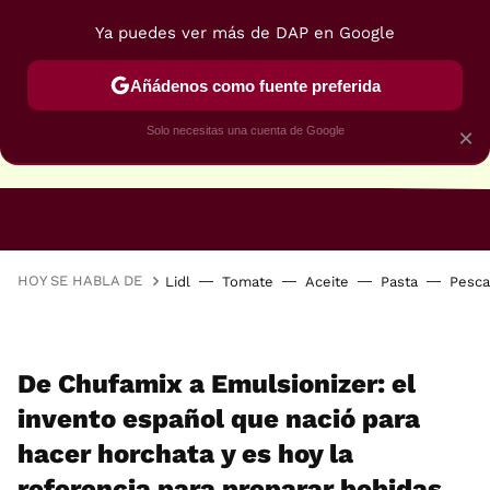
Ya puedes ver más de DAP en Google
Añádenos como fuente preferida
Solo necesitas una cuenta de Google
×
RECETAS VEGANAS
RECETAS VEGETARIANAS
HOY SE HABLA DE
Lidl
Tomate
Aceite
Pasta
Pesc
De Chufamix a Emulsionizer: el
invento español que nació para
hacer horchata y es hoy la
referencia para preparar bebidas