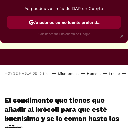
Ya puedes ver más de DAP en Google
Añádenos como fuente preferida
Solo necesitas una cuenta de Google
×
RECETAS VEGANAS
RECETAS VEGETARIANAS
HOY SE HABLA DE
Lidl
Microondas
Huevos
Leche
El condimento que tienes que
añadir al brócoli para que esté
buenísimo y se lo coman hasta los
niños