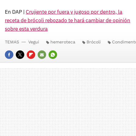
En DAP |
Crujiente por fuera y jugoso por dentro, la
receta de brócoli rebozado te hará cambiar de opinión
sobre esta verdura
TEMAS
Vegui
hemeroteca
Brócoli
Condiment
FACEBOOK
TWITTER
FLIPBOARD
E-
WHATSAPP
MAIL