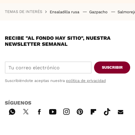
TEMAS DE INTERÉS
Ensaladilla rusa
Gazpacho
Salmore
RECIBE "AL FONDO HAY SITIO", NUESTRA
NEWSLETTER SEMANAL
SUSCRIBIR
Suscribiéndote aceptas nuestra
política de privacidad
SÍGUENOS
Wh
Twi
Fac
You
Inst
Pint
Flip
Tikt
E-
ats
tter
ebo
tub
agr
ere
boa
ok
mai