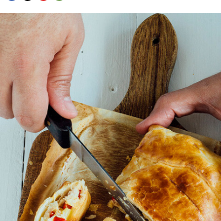
FACEBOOK
TWITTER
FLIPBOARD
E-
MAIL