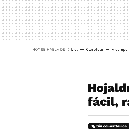
HOY SE HABLA DE
Lidl
Carrefour
Alcampo
Hojald
fácil, 
Sin comentarios