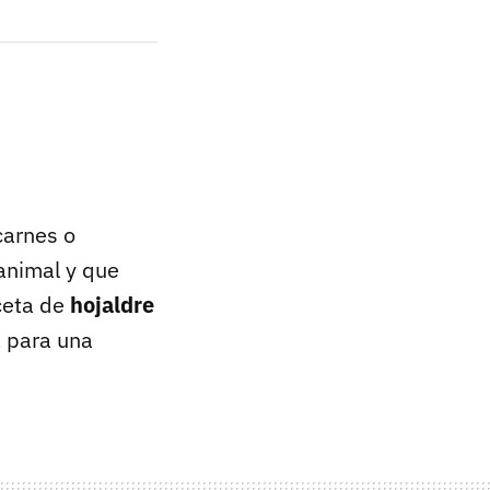
carnes o
animal y que
ceta de
hojaldre
a para una