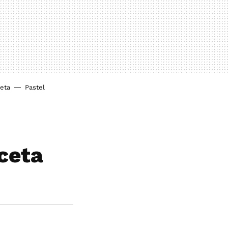
ieta
Pastel
eceta