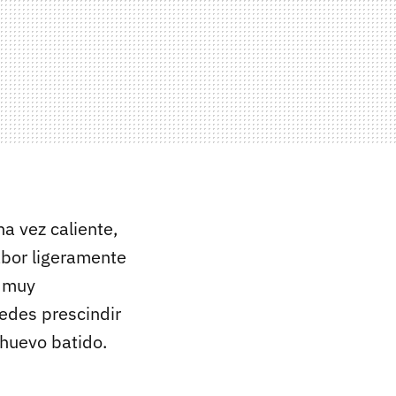
na vez caliente,
bor ligeramente
o muy
uedes prescindir
 huevo batido.