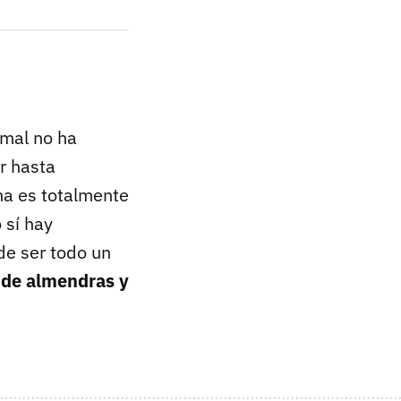
imal no ha
r hasta
na es totalmente
 sí hay
e ser todo un
e de almendras y