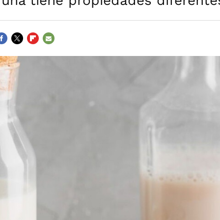
una tiene propiedades diferente
ACEBOOK
TWITTER
FLIPBOARD
E-
MAIL