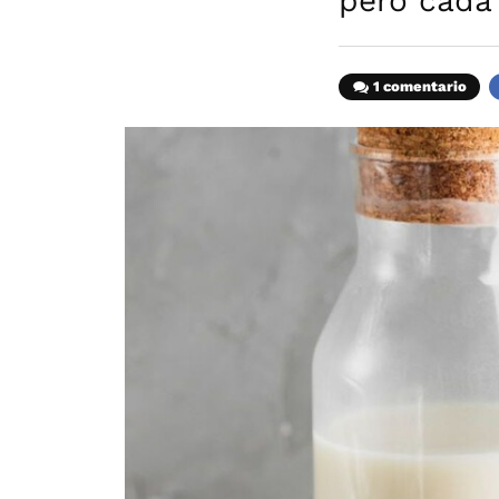
pero cada 
1 comentario
F