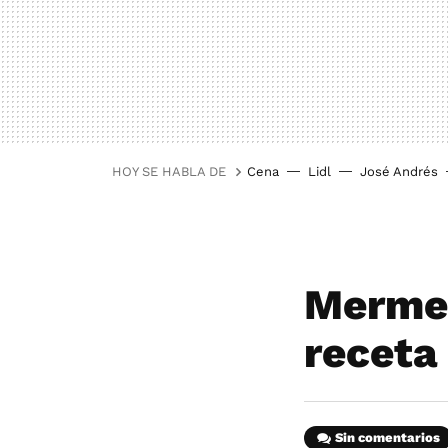
HOY SE HABLA DE
Cena
Lidl
José Andrés
Mermel
receta 
Sin comentarios