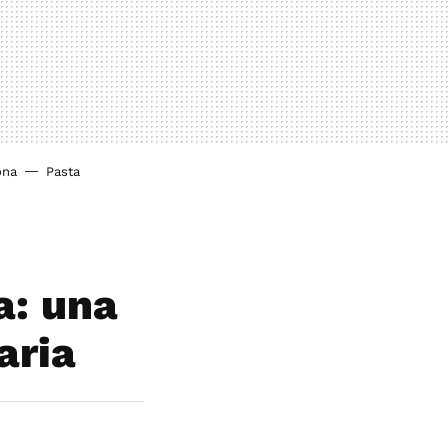
ona
Pasta
a: una
aria