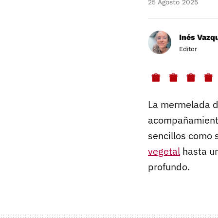
25 Agosto 2025
Inés Vazq
Editor
La mermelada d
acompañamiento 
sencillos como 
vegetal
hasta u
profundo.