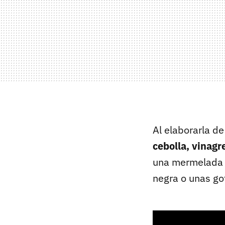
Al elaborarla 
cebolla, vinagr
una mermelada 
negra o unas g