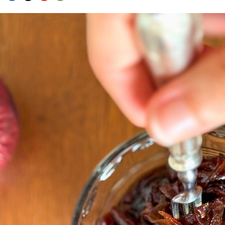
FACEBOOK
TWITTER
FLIPBOARD
E-
MAIL