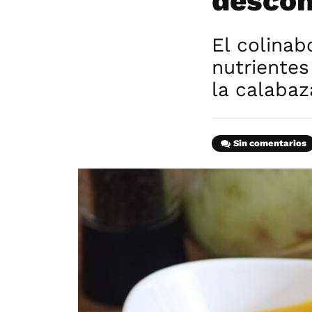
descon
El colinab
nutriente
la calabaz
Sin comentarios