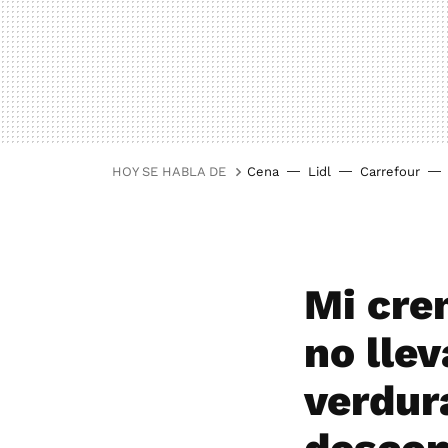
HOY SE HABLA DE
Cena
Lidl
Carrefour
Mi cre
no lle
verdur