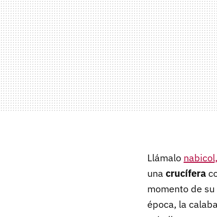
Llámalo
nabicol
una
crucífera
co
momento de su 
época, la calab