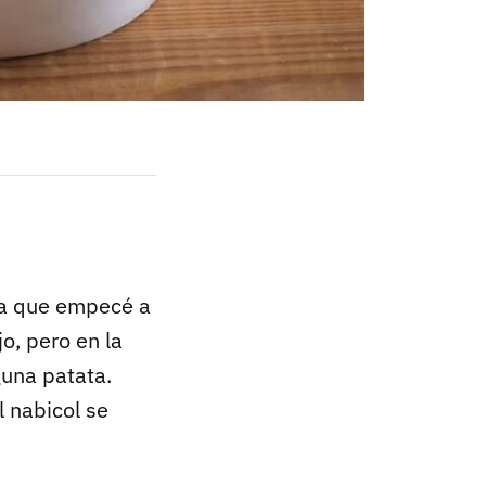
eta que empecé a
o, pero en la
guna patata.
l nabicol se