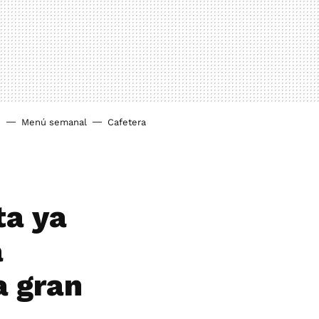
o
Menú semanal
Cafetera
ta ya
a
a gran