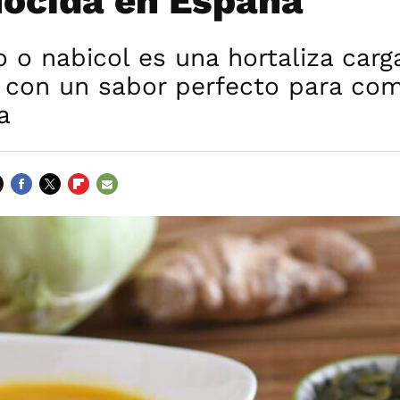
ocida en España
o o nabicol es una hortaliza car
s con un sabor perfecto para co
a
FACEBOOK
TWITTER
FLIPBOARD
E-
MAIL