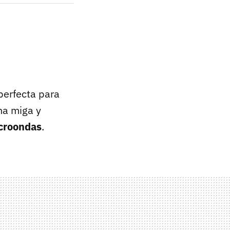
perfecta para
na miga y
croondas
.