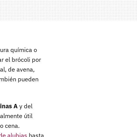
dura química o
r el brócoli por
ral, de avena,
también pueden
inas A
y del
almente útil
o cena.
de alubias
hasta