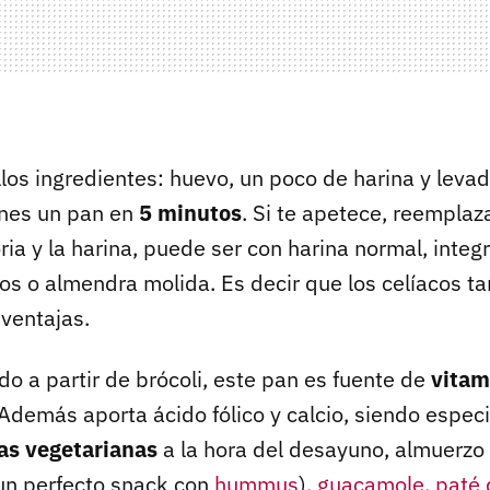
llos ingredientes: huevo, un poco de harina y leva
enes un pan en
5 minutos
. Si te apetece, reemplaza
oria y la harina, puede ser con harina normal, integ
os o almendra molida. Es decir que los celíacos 
 ventajas.
do a partir de brócoli, este pan es fuente de
vitam
 Además aporta ácido fólico y calcio, siendo especi
as vegetarianas
a la hora del desayuno, almuerzo 
n perfecto snack con
hummus
),
guacamole
,
paté 