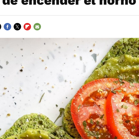
 de encender el horno
FACEBOOK
TWITTER
FLIPBOARD
E-
MAIL