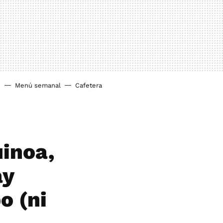
o
Menú semanal
Cafetera
uinoa,
ay
o (ni