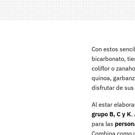
Con estos senci
bicarbonato, ti
coliflor o zanah
quinoa, garbanz
disfrutar de sus
Al estar elabora
grupo B, C y K
.
para las
person
Combina como u