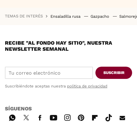
TEMAS DE INTERÉS
Ensaladilla rusa
Gazpacho
Salmore
RECIBE "AL FONDO HAY SITIO", NUESTRA
NEWSLETTER SEMANAL
SUSCRIBIR
Suscribiéndote aceptas nuestra
política de privacidad
SÍGUENOS
Wh
Twi
Fac
You
Inst
Pint
Flip
Tikt
E-
ats
tter
ebo
tub
agr
ere
boa
ok
mai