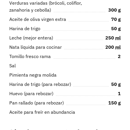
Verduras variadas (brócoli, coliflor,
zanahoria y cebolla)
300
g
Aceite de oliva virgen extra
70
g
Harina de trigo
50
g
Leche (mejor entera)
250
ml
Nata líquida para cocinar
200
ml
Tomillo fresco rama
2
Sal
Pimienta negra molida
Harina de trigo (para rebozar)
50
g
Huevo (para rebozar)
1
Pan rallado (para rebozar)
150
g
Aceite para freír en abundancia