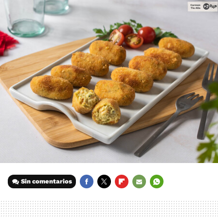
Sin comentarios
FACEBOOK
TWITTER
FLIPBOARD
E-
WHATSAPP
MAIL