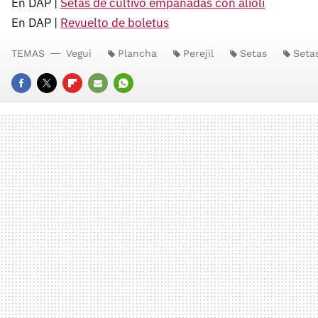
En DAP |
Setas de cultivo empanadas con alioli
En DAP |
Revuelto de boletus
TEMAS
Vegui
Plancha
Perejil
Setas
Seta
FACEBOOK
TWITTER
FLIPBOARD
E-
WHATSAPP
MAIL