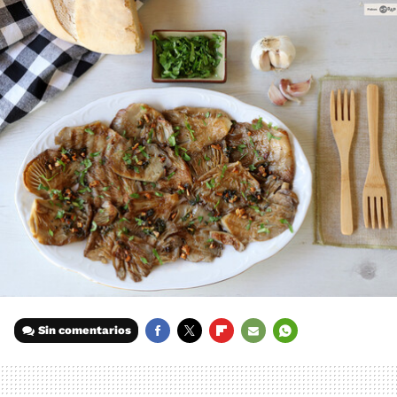
Sin comentarios
FACEBOOK
TWITTER
FLIPBOARD
E-
WHATSAPP
MAIL