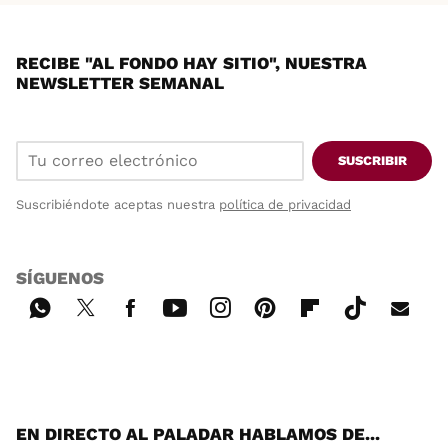
RECIBE "AL FONDO HAY SITIO", NUESTRA
NEWSLETTER SEMANAL
SUSCRIBIR
Suscribiéndote aceptas nuestra
política de privacidad
SÍGUENOS
Wh
Twi
Fac
You
Inst
Pint
Flip
Tikt
E-
ats
tter
ebo
tub
agr
ere
boa
ok
mai
App
ok
e
am
st
rd
l
EN DIRECTO AL PALADAR HABLAMOS DE...