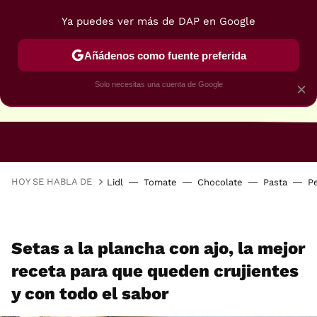
Ya puedes ver más de DAP en Google
Añádenos como fuente preferida
Solo necesitas una cuenta de Google
×
RECETAS VEGANAS
RECETAS VEGETARIANAS
HOY SE HABLA DE
Lidl
Tomate
Chocolate
Pasta
P
Setas a la plancha con ajo, la mejor
receta para que queden crujientes
y con todo el sabor