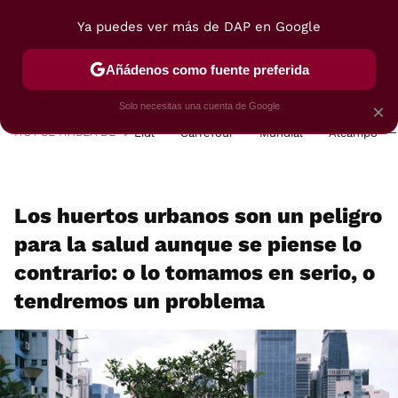
Ya puedes ver más de DAP en Google
MENÚ
NUEVO
Añádenos como fuente preferida
POSTRES
VIAJES
SELECCIÓN
VEGUI
Solo necesitas una cuenta de Google
×
HOY SE HABLA DE
Lidl
Carrefour
Mundial
Alcampo
Los huertos urbanos son un peligro
para la salud aunque se piense lo
contrario: o lo tomamos en serio, o
tendremos un problema