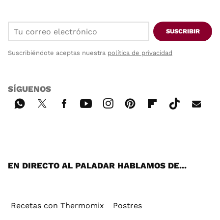
SUSCRIBIR
Suscribiéndote aceptas nuestra
política de privacidad
SÍGUENOS
Wh
Twi
Fac
You
Inst
Pint
Flip
Tikt
E-
ats
tter
ebo
tub
agr
ere
boa
ok
mai
App
ok
e
am
st
rd
l
EN DIRECTO AL PALADAR HABLAMOS DE...
Recetas con Thermomix
Postres