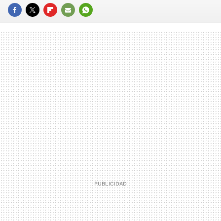
FACEBOOK
TWITTER
FLIPBOARD
E-
WHATSAPP
MAIL