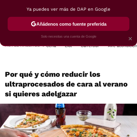
Ya puedes ver más de DAP en Google
MENÚ
NUEVO
Añádenos como fuente preferida
POSTRES
VIAJES
SELECCIÓN
VEGUI
Solo necesitas una cuenta de Google
×
HOY SE HABLA DE
Cena
Lidl
Carrefour
Aire acondicio
Por qué y cómo reducir los
ultraprocesados de cara al verano
si quieres adelgazar