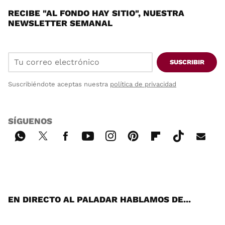
RECIBE "AL FONDO HAY SITIO", NUESTRA
NEWSLETTER SEMANAL
SUSCRIBIR
Suscribiéndote aceptas nuestra
política de privacidad
SÍGUENOS
Wh
Twi
Fac
You
Inst
Pint
Flip
Tikt
E-
ats
tter
ebo
tub
agr
ere
boa
ok
mai
App
ok
e
am
st
rd
l
EN DIRECTO AL PALADAR HABLAMOS DE...