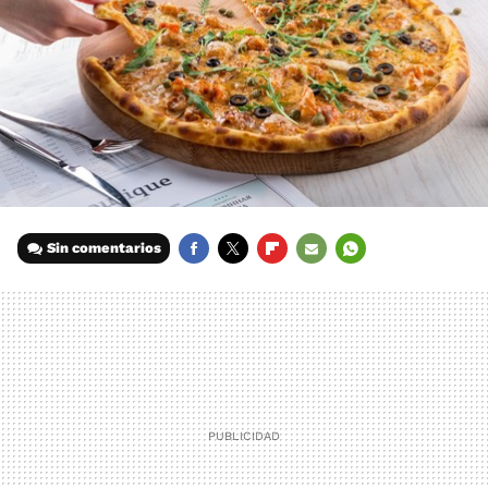
Sin comentarios
FACEBOOK
TWITTER
FLIPBOARD
E-
WHATSAPP
MAIL