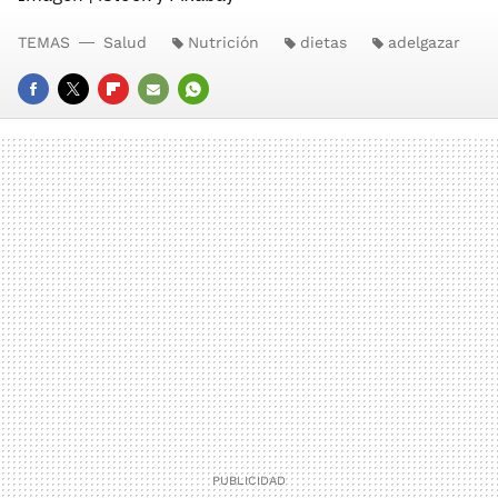
TEMAS
Salud
Nutrición
dietas
adelgazar
FACEBOOK
TWITTER
FLIPBOARD
E-
WHATSAPP
MAIL